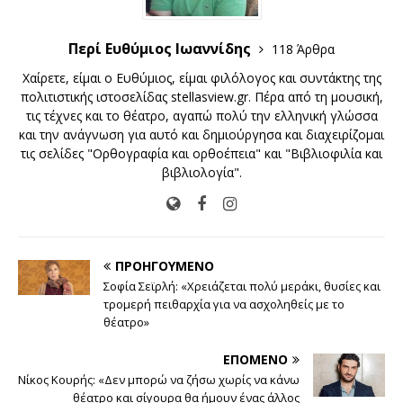
Περί Ευθύμιος Ιωαννίδης
118 Άρθρα
Xαίρετε, είμαι ο Ευθύμιος, είμαι φιλόλογος και συντάκτης της
πολιτιστικής ιστοσελίδας stellasview.gr. Πέρα από τη μουσική,
τις τέχνες και το θέατρο, αγαπώ πολύ την ελληνική γλώσσα
και την ανάγνωση για αυτό και δημιούργησα και διαχειρίζομαι
τις σελίδες "Ορθογραφία και ορθοέπεια" και "Βιβλιοφιλία και
βιβλιολογία".
ΠΡΟΗΓΟΎΜΕΝΟ
Σοφία Σεϊρλή: «Χρειάζεται πολύ μεράκι, θυσίες και
τρομερή πειθαρχία για να ασχοληθείς με το
θέατρο»
ΕΠΌΜΕΝΟ
Νίκος Κουρής: «Δεν μπορώ να ζήσω χωρίς να κάνω
θέατρο και σίγουρα θα ήμουν ένας άλλος