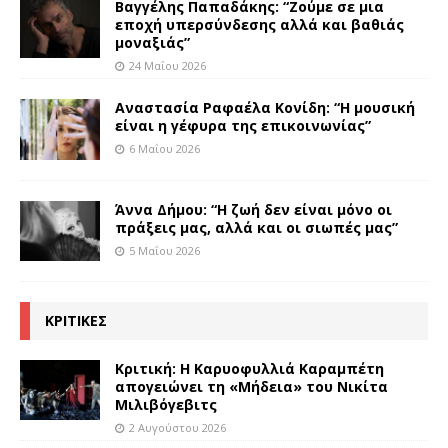
Βαγγέλης Παπαδάκης: “Ζούμε σε μια
εποχή υπερσύνδεσης αλλά και βαθιάς
μοναξιάς”
24 Μαΐου 2026
Αναστασία Ραφαέλα Κονίδη: “Η μουσική
είναι η γέφυρα της επικοινωνίας”
6 Μαΐου 2026
Άννα Δήμου: “Η ζωή δεν είναι μόνο οι
πράξεις μας, αλλά και οι σιωπές μας”
5 Μαΐου 2026
ΚΡΙΤΙΚΕΣ
Κριτική: Η Καρυοφυλλιά Καραμπέτη
απογειώνει τη «Μήδεια» του Νικίτα
Μιλιβόγεβιτς
2 Αυγούστου 2026