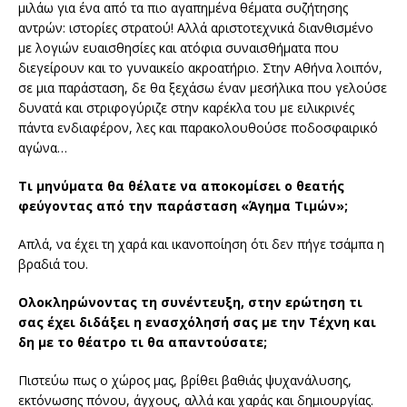
μιλάω για ένα από τα πιο αγαπημένα θέματα συζήτησης
αντρών: ιστορίες στρατού! Αλλά αριστοτεχνικά διανθισμένο
με λογιών ευαισθησίες και ατόφια συναισθήματα που
διεγείρουν και το γυναικείο ακροατήριο. Στην Αθήνα λοιπόν,
σε μια παράσταση, δε θα ξεχάσω έναν μεσήλικα που γελούσε
δυνατά και στριφογύριζε στην καρέκλα του με ειλικρινές
πάντα ενδιαφέρον, λες και παρακολουθούσε ποδοσφαιρικό
αγώνα…
Τι μηνύματα θα θέλατε να αποκομίσει ο θεατής
φεύγοντας από την παράσταση «Άγημα Τιμών»;
Απλά, να έχει τη χαρά και ικανοποίηση ότι δεν πήγε τσάμπα η
βραδιά του.
Ολοκληρώνοντας τη συνέντευξη, στην ερώτηση τι
σας έχει διδάξει η ενασχόλησή σας με την Τέχνη και
δη με το θέατρο τι θα απαντούσατε;
Πιστεύω πως ο χώρος μας, βρίθει βαθιάς ψυχανάλυσης,
εκτόνωσης πόνου, άγχους, αλλά και χαράς και δημιουργίας.