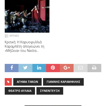
ΚΡΙΤΙΚΕΣ
Κριτική: Η Καρυοφυλλιά
Καραμπέτη απογειώνει τη
«Μήδεια» του Νικίτα
Μιλιβόγεβιτς
ΆΓΗΜΑ ΤΙΜΏΝ
ΓΙΆΝΝΗΣ ΚΑΡΑΜΦΊΛΗΣ
ΘΈΑΤΡΟ ΑΥΛΑΊΑ
ΣΥΝΈΝΤΕΥΞΗ