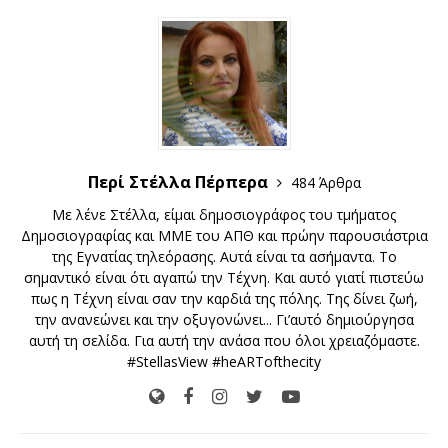
Περί Στέλλα Πέρπερα
484 Άρθρα
Με λένε Στέλλα, είμαι δημοσιογράφος του τμήματος
Δημοσιογραφίας και ΜΜΕ του ΑΠΘ και πρώην παρουσιάστρια
της Εγνατίας τηλεόρασης. Αυτά είναι τα ασήμαντα. Το
σημαντικό είναι ότι αγαπώ την Τέχνη. Και αυτό γιατί πιστεύω
πως η Τέχνη είναι σαν την καρδιά της πόλης. Της δίνει ζωή,
την ανανεώνει και την οξυγονώνει... Γι’αυτό δημιούργησα
αυτή τη σελίδα. Για αυτή την ανάσα που όλοι χρειαζόμαστε.
#StellasView #heARTofthecity