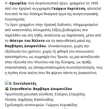
Η «
Ερωφίλη
» ένα συγκλονιστικό έργο, γραμμένο το 1600
από τον Κρητικό συγγραφέα
Γεώργιο Χορτάτση
, αποτελεί
ένα από τα πιο διάσημα θεατρικά έργα της αναγεννησιακής
λογοτεχνίας.
Το έργο γραμμένο στην Κρητική διάλεκτο, πλημμυρισμένο
από εκατοντάδες πλουμιστές λέξεις βυθισμένες στο
παρελθόν και στη λήθη, αναδύεται ως παράσταση, μέσα από
το
Θέατρο του Άλλοτε
και τη σκηνοθετική ματιά της
Βαρβάρας Δουμανίδου
, ολοκαίνουργιο, χωρίς την
οξείδωση του χρόνου, χωρίς τη φθορά του κοινωνικού
κατεστημένου, ως συμμαχία του Έρωτα, ως μια αντιεξουσία
στην εξουσία του πλούτου και της δύναμης, ως πράξη
επαναστατική, ως αποκρυσταλλωμένη συνειδητοποίηση, πως
η Αγάπη είναι εκείνη που θα φέρνει πάντα τη Δικαιοσύνη.
.
Συντελεστές
Σκηνοθεσία: Βαρβάρα Δουμανίδου
Πρωτότυπη μουσική σύνθεση: Σταύρος Σταυρίδης
Κίνηση: Δημήτρης Βασιλειάδης
Σχεδιασμός κοστουμιών: Γιώργος Κυριακίδης