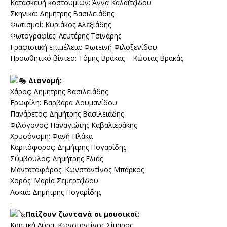
Κατασκευή κοστουμιών: Άννα Καλαϊτζίδου
Σκηνικά: Δημήτρης Βασιλειάδης
Φωτισμοί: Κυριάκος Αλεξιάδης
Φωτογραφίες: Λευτέρης Τσινάρης
Γραφιστική επιμέλεια: Φωτεινή Φιλοξενίδου
Προωθητικό βίντεο: Τόμης Βράκας – Κώστας Βρακάς
.
Διανομή:
Χάρος: Δημήτρης Βασιλειάδης
Ερωφίλη: Βαρβάρα Δουμανίδου
Πανάρετος: Δημήτρης Βασιλειάδης
Φιλόγονος: Παναγιώτης Καβαλιεράκης
Χρυσόνομη: Φανή Πλάκα
Καρπόφορος: Δημήτρης Πογαρίδης
Σύμβουλος: Δημήτρης Ελιάς
Μαντατοφόρος: Κωνσταντίνος Μπάρκος
Χορός: Μαρία Σεμερτζίδου
Ασκιά: Δημήτρης Πογαρίδης
.
Παίζουν ζωντανά οι μουσικοί
:
Κρητική Λύρα: Κωνσταντίνος Σίμαρος