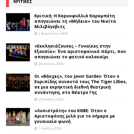
ΚΡΙΤΙΚΕΣ
Κριτική: Η Καρυοφυλλιά Καραμπέτη
απογειώνει τη «Μήδεια» του Νικίτα
Μιλιβόγεβιτς
2 Αυγούστου 2026
«Εκκλησιάζουσες – Γυναίκες στην
Εξουσία»: Ένα αριστοφανικό πάρτι, που
απογειώνει το φετινό καλοκαίρι
24 Ιουλίου 2026
Οι «Βάκχες», του Javor Gardev: Όταν ο
Ευριπίδης συναντά τους The Tiger Lillies,
σε μια εκρηκτική διεθνή θεατρική
συνάντηση, στο Θέατρο Γης
23 Ιουλίου 2026
«Λυσιστράτη» του ΚΘΒΕ: Όταν ο
Αριστοφάνης μιλά για το σήμερα με
γυναικεία φωνή
1 Ιουλίου 2026