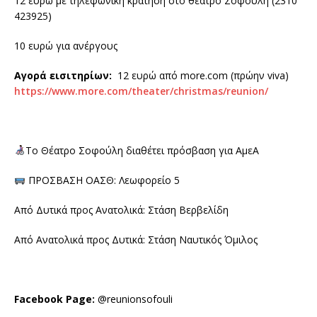
12 ευρώ με τηλεφωνική κράτηση στο θέατρο Σοφούλη (2310
423925)
10 ευρώ για ανέργους
Αγορά εισιτηρίων:
12 ευρώ από more.com (πρώην viva)
https://www.more.com/theater/christmas/reunion/
Το Θέατρο Σοφούλη διαθέτει πρόσβαση για ΑμεΑ
ΠΡΟΣΒΑΣΗ ΟΑΣΘ: Λεωφορείο 5
Από Δυτικά προς Ανατολικά: Στάση Βερβελίδη
Από Ανατολικά προς Δυτικά: Στάση Ναυτικός Όμιλος
Facebook Page:
@reunionsofouli