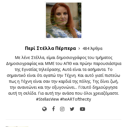
Περί Στέλλα Πέρπερα
484 Άρθρα
Με λένε Στέλλα, είμαι δημοσιογράφος του τμήματος
Δημοσιογραφίας και ΜΜΕ του ΑΠΘ και πρώην παρουσιάστρια
της Εγνατίας τηλεόρασης. Αυτά είναι τα ασήμαντα. Το
σημαντικό είναι ότι αγαπώ την Τέχνη. Και αυτό γιατί πιστεύω
πως η Τέχνη είναι σαν την καρδιά της πόλης. Της δίνει ζωή,
την ανανεώνει και την οξυγονώνει... Γι’αυτό δημιούργησα
αυτή τη σελίδα. Για αυτή την ανάσα που όλοι χρειαζόμαστε.
#StellasView #heARTofthecity