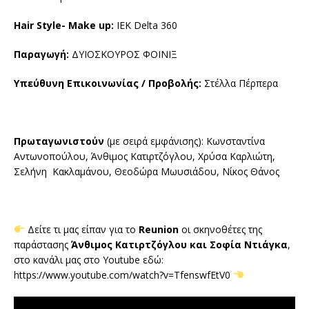
Hair Style- Make up:
IEK Delta 360
Παραγωγή:
ΔΥΙΟΣΚΟΥΡΟΣ ΦΟΙΝΙΞ
Υπεύθυνη Επικοινωνίας / Προβολής:
Στέλλα Πέρπερα
Πρωταγωνιστούν
(με σειρά εμφάνισης): Κωνσταντίνα
Αντωνοπούλου, Άνθιμος Κατιρτζόγλου, Χρύσα Καρλιώτη,
Σελήνη Κακλαμάνου, Θεοδώρα Μωυσιάδου, Νίκος Θάνος
Δείτε τι μας είπαν για το
Reunion
οι σκηνοθέτες της
παράστασης
Άνθιμος Κατιρτζόγλου και Σοφία Ντιάγκα
,
στο κανάλι μας στο Υoutube εδώ:
https://www.youtube.com/watch?v=TfenswfEtV0