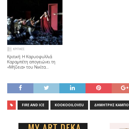
ΚΡΙΤΙΚΕΣ
Κριτική: Η Καρυοφυλλιά
Καραμπέτη απογειώνει τη
«Μήδεια» του Νικίτα
Μιλιβόγεβιτς
FIRE AND ICE
KOOKOOILOVEU
ΔΗΜΉΤΡΗΣ ΚΑΜΠΟ