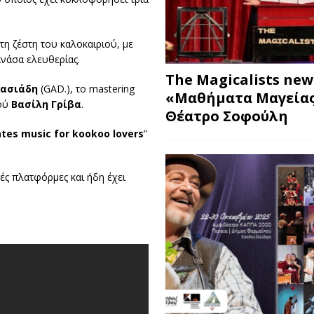
τη ζέστη του καλοκαιριού, με
ανάσα ελευθερίας.
The Magicalists ne
ασιάδη
(GAD.), το mastering
«Μαθήματα Μαγείας
κού
Βασίλη Γρίβα
.
Θέατρο Σοφούλη
ates music for kookoo lovers
”
ές πλατφόρμες και ήδη έχει