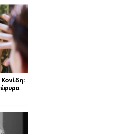
 Κονίδη:
γέφυρα