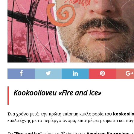
Kookooiloveu «Fire and ice»
Ένα χρόνο μετά, την πρώτη επίσημη κυκλοφορία του
kookooil
καλλιτέχνης με το περίεργο όνομα, επιστρέφει με φωτιά και πάγ
ο
Το
“
Fire
and
Ice
”,
είναι το 2
single του
Δημήτρη Καμπούρη
, 