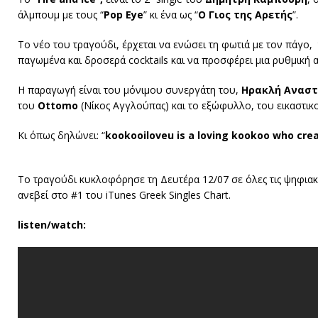
άλμπουμ με τους “
Pop
Eye
” κι ένα ως “
Ο Γιος της Αρετής
”.
Το νέο του τραγούδι, έρχεται να ενώσει τη φωτιά με τον πάγο, 
παγωμένα και δροσερά cocktails και να προσφέρει μια ρυθμική 
Η παραγωγή είναι του μόνιμου συνεργάτη του,
Ηρακλή Αναστ
του
Ottomo
(Νίκος Αγγλούπας) και το εξώφυλλο, του εικαστι
Κι όπως δηλώνει: “
kookooiloveu is a loving kookoo who cre
Το τραγούδι κυκλοφόρησε τη Δευτέρα 12/07 σε όλες τις ψηφιακ
ανεβεί στο #1 του iTunes Greek Singles Chart.
listen/watch: