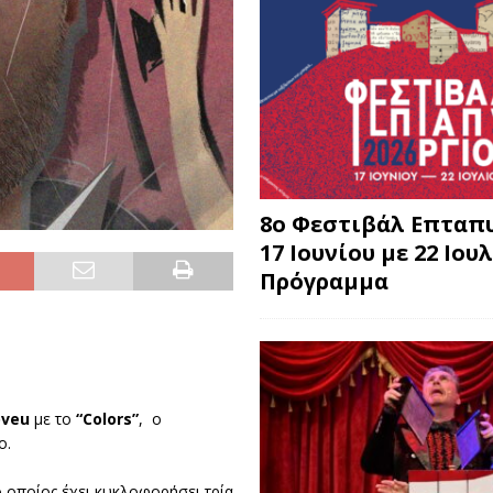
8o Φεστιβάλ Επταπυ
17 Ιουνίου με 22 Ιουλ
Πρόγραμμα
oveu
με το
“
Colors
”
, ο
ο.
ο οποίος έχει κυκλοφορήσει τρία