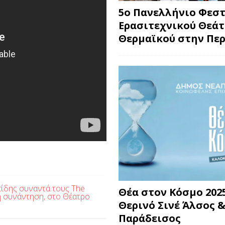
5ο Πανελλήνιο Φεσ
Ερασιτεχνικού Θεά
Θερμαϊκού στην Περ
ιπίδης συναντά τους The
Θέα στον Κόσμο 2025
ική συνάντηση, στο Θέατρο
Θερινό Σινέ Άλσος &
Παράδεισος