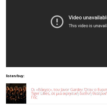
listen/buy:
Οι «Βάκχες», του Javor Gardev: Όταν ο Ευρ
Tiger Lillies, σε μια εκρηκτική διεθνή θεατρ
Γης