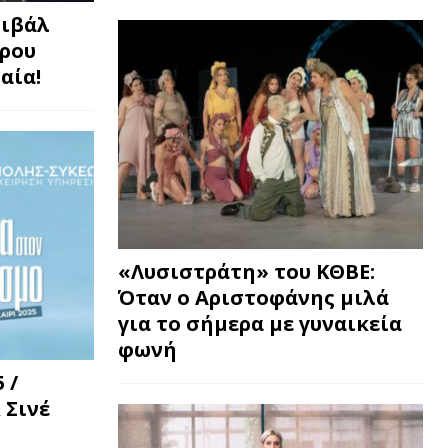
τιβάλ
τρου
αία!
«Λυσιστράτη» του ΚΘΒΕ:
Όταν ο Αριστοφάνης μιλά
για το σήμερα με γυναικεία
φωνή
 /
 Σινέ