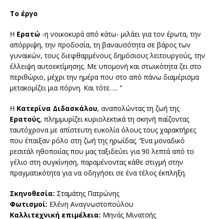
Το έργο
Η
Ερατώ
-η νοικοκυρά από κάτω- μιλάει για τον έρωτα, την
απόρριψη, την προδοσία, τη βαναυσότητα σε βάρος των
γυναικών, τους διεφθαρμένους δημόσιους λειτουργούς, την
έλλειψη αυτοεκτίμησης. Με υπομονή και στωικότητα ζει στο
περιθώριο, μέχρι την ημέρα που στο από πάνω διαμέρισμα
μετακομίζει μια πόρνη. Και τότε….. ‘’
Η
Κατερίνα Διδασκάλου
, αναπολώντας τη ζωή της
Ερατούς
, πλημμυρίζει κυριολεκτικά τη σκηνή παίζοντας
ταυτόχρονα με απίστευτη ευκολία όλους τους χαρακτήρες
που έπαιξαν ρόλο στη ζωή της ηρωίδας. ‘Ένα μοναδικό
ρεσιτάλ ηθοποιίας που μας ταξιδεύει για 90 λεπτά από το
γέλιο στη συγκίνηση, παραμένοντας κάθε στιγμή στην
πραγματικότητα για να οδηγήσει σε ένα τέλος έκπληξη.
Σκηνοθεσία:
Σταμάτης Πατρώνης
Φωτισμοί:
Ελένη Αναγνωστοπούλου
Καλλιτεχνική επιμέλεια:
Μηνάς Μινατσής