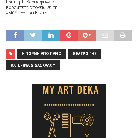
Κριτική: Η Καρυοφυλλιά
Καραμπέτη απογειώνει τη
«Μήδεια» του Νικίτα
Μιλιβόγεβιτς
Η ΠΌΡΝΗ ΑΠΌ ΠΆΝΩ
ΘΈΑΤΡΟ ΓΗΣ
ΚΑΤΕΡΊΝΑ ΔΙΔΑΣΚΆΛΟΥ