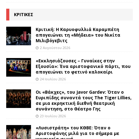
ΚΡΙΤΙΚΕΣ
Κριτική: Η Καρυοφυλλιά Καραμπέτη
απογειώνει τη «Μήδεια» του Νικίτα
Μιλιβόγεβιτς
2 Αυγούστου 2026
«Εκκλησιάζουσες – Γυναίκες στην
Εξουσία»: Ένα αριστοφανικό πάρτι, που
απογειώνει το φετινό καλοκαίρι
24 Ιουλίου 2026
Οι «Βάκχες», του Javor Gardev: Όταν ο
Ευριπίδης συναντά τους The Tiger Lillies,
σε μια εκρηκτική διεθνή θεατρική
συνάντηση, στο Θέατρο Γης
23 Ιουλίου 2026
«Λυσιστράτη» του ΚΘΒΕ: Όταν ο
Αριστοφάνης μιλά για το σήμερα με
γυναικεία φωνή