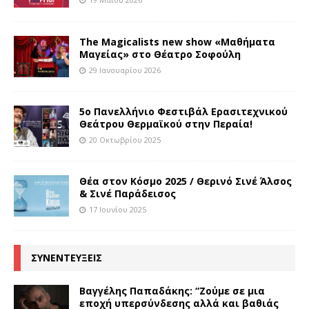
The Magicalists new show «Μαθήματα
Μαγείας» στο Θέατρο Σοφούλη
29 Ιανουαρίου 2026
5ο Πανελλήνιο Φεστιβάλ Ερασιτεχνικού
Θεάτρου Θερμαϊκού στην Περαία!
20 Οκτωβρίου 2025
Θέα στον Κόσμο 2025 / Θερινό Σινέ Άλσος
& Σινέ Παράδεισος
17 Ιουνίου 2025
ΣΥΝΕΝΤΕΥΞΕΙΣ
Βαγγέλης Παπαδάκης: “Ζούμε σε μια
εποχή υπερσύνδεσης αλλά και βαθιάς