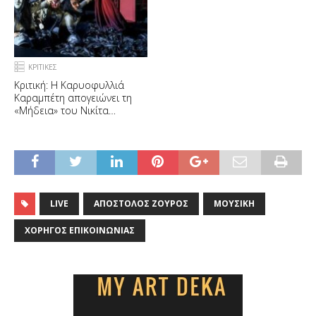
ΚΡΙΤΙΚΕΣ
Κριτική: Η Καρυοφυλλιά
Καραμπέτη απογειώνει τη
«Μήδεια» του Νικίτα
Μιλιβόγεβιτς
LIVE
ΑΠΌΣΤΟΛΟΣ ΖΟΎΡΟΣ
ΜΟΥΣΙΚΉ
ΧΟΡΗΓΌΣ ΕΠΙΚΟΙΝΩΝΊΑΣ