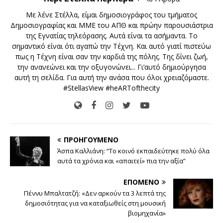
Με λένε Στέλλα, είμαι δημοσιογράφος του τμήματος
Δημοσιογραφίας και ΜΜΕ του ΑΠΘ και πρώην παρουσιάστρια
της Εγνατίας τηλεόρασης. Αυτά είναι τα ασήμαντα. Το
σημαντικό είναι ότι αγαπώ την Τέχνη. Και αυτό γιατί πιστεύω
πως η Τέχνη είναι σαν την καρδιά της πόλης. Της δίνει ζωή,
την ανανεώνει και την οξυγονώνει... Γι’αυτό δημιούργησα
αυτή τη σελίδα. Για αυτή την ανάσα που όλοι χρειαζόμαστε.
#StellasView #heARTofthecity
ΠΡΟΗΓΟΎΜΕΝΟ
Άσπα Καλλιάνη: “Το κοινό εκπαιδεύτηκε πολύ όλα
αυτά τα χρόνια και «απαιτεί» πια την αξία”
ΕΠΌΜΕΝΟ
Πέννυ Μπαλτατζή: «Δεν αρκούν τα 3 λεπτά της
δημοσιότητας για να καταξιωθείς στη μουσική
βιομηχανία»