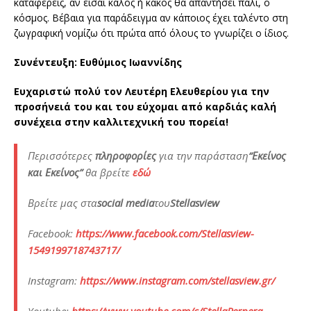
καταφέρεις, αν είσαι καλός ή κακός θα απαντήσει πάλι, ο
κόσμος. Βέβαια για παράδειγμα αν κάποιος έχει ταλέντο στη
ζωγραφική νομίζω ότι πρώτα από όλους το γνωρίζει ο ίδιος.
Συνέντευξη: Eυθύμιος Ιωαννίδης
Ευχαριστώ πολύ τον Λευτέρη Ελευθερίου για την
προσήνειά του και του εύχομαι από καρδιάς καλή
συνέχεια στην καλλιτεχνική του πορεία!
Περισσότερες
πληροφορίες
για την παράσταση
“Εκείνος
και Εκείνος”
θα βρείτε
εδώ
Βρείτε
μας
στα
social media
του
Stellasview
Facebook:
https://www.facebook.com/Stellasview-
1549199718743717/
Instagram:
https://www.instagram.com/stellasview.gr/
Youtube:
https://www.youtube.com/c/StellaPerpera