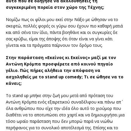
αυτό που σε οδήγησε να ακολουθήσεις τη
συγκεκριμένη πορεία στον χώρο της Τέχνης;
Νομίζω πως οι φίλοι μου εκεί στην Νάξο με ώθησαν να το
σκεφτώ, πολλές φορές οι γύρω σου έχουν πιο καθαρή ματιά
και από σένα τον ίδιο, πάντα βοηθάνε και οι συγκυρίες δε
σας κρύβω, είμαι της άποψης ότι όταν είναι να γίνει κάτι
γίνεται και τα πράγματα παίρνουν τον δρόμο τους.
Στην παράσταση «Εκείνος κι Εκείνος» μαζί με τον
Αντώνη Κρόμπα προσφέρετε από κοινού πηγαίο
γέλιο. Πώς πήρες αλήθεια την απόφαση να
ασχοληθείς με το stand up comedy; Τι σε ώθησε να το
κάνεις;
Tο stand up μπήκε στην ζωή μου μετά από πρόταση του
Αντώνη Κρόμπα ενός εξαιρετικού συναδέλφου και πάνω απ΄
όλα ανθρώπου που είχε την ιδέα όλο αυτό το χιούμορ που
διαθέτει να το αποτυπώσει στο χαρτί και να δημιουργήσει μια
τόσο ωραίο παράσταση που δεν μπορώ παρά να νιώθω
περήφανος για το συνολικό αποτέλεσμά της. Επίσης και το