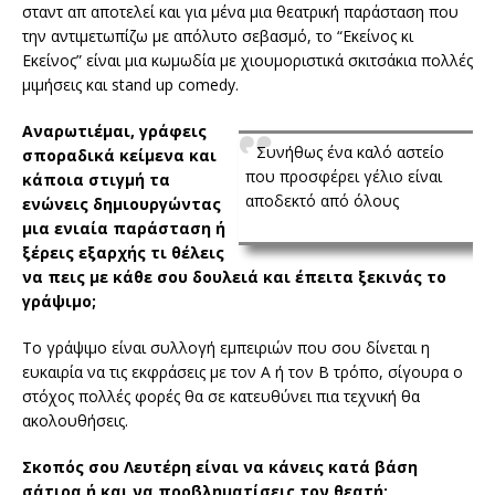
σταντ απ αποτελεί και για μένα μια θεατρική παράσταση που
την αντιμετωπίζω με απόλυτο σεβασμό, το “Εκείνος κι
Εκείνος” είναι μια κωμωδία με χιουμοριστικά σκιτσάκια πολλές
μιμήσεις και stand up comedy.
Αναρωτιέμαι, γράφεις
Συνήθως ένα καλό αστείο
σποραδικά κείμενα και
που προσφέρει γέλιο είναι
κάποια στιγμή τα
αποδεκτό από όλους
ενώνεις δημιουργώντας
μια ενιαία παράσταση ή
ξέρεις εξαρχής τι θέλεις
να πεις με κάθε σου δουλειά και έπειτα ξεκινάς το
γράψιμο;
Το γράψιμο είναι συλλογή εμπειριών που σου δίνεται η
ευκαιρία να τις εκφράσεις με τον Α ή τον Β τρόπο, σίγουρα ο
στόχος πολλές φορές θα σε κατευθύνει πια τεχνική θα
ακολουθήσεις.
Σκοπός σου Λευτέρη είναι να κάνεις κατά βάση
σάτιρα ή και να προβληματίσεις τον θεατή;