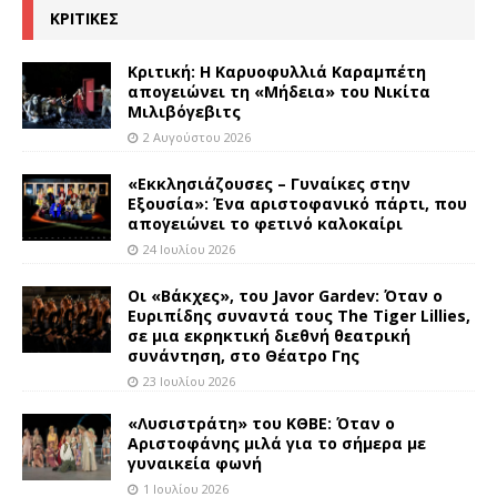
ΚΡΙΤΙΚΕΣ
Κριτική: Η Καρυοφυλλιά Καραμπέτη
απογειώνει τη «Μήδεια» του Νικίτα
Μιλιβόγεβιτς
2 Αυγούστου 2026
«Εκκλησιάζουσες – Γυναίκες στην
Εξουσία»: Ένα αριστοφανικό πάρτι, που
απογειώνει το φετινό καλοκαίρι
24 Ιουλίου 2026
Οι «Βάκχες», του Javor Gardev: Όταν ο
Ευριπίδης συναντά τους The Tiger Lillies,
σε μια εκρηκτική διεθνή θεατρική
συνάντηση, στο Θέατρο Γης
23 Ιουλίου 2026
«Λυσιστράτη» του ΚΘΒΕ: Όταν ο
Αριστοφάνης μιλά για το σήμερα με
γυναικεία φωνή
1 Ιουλίου 2026