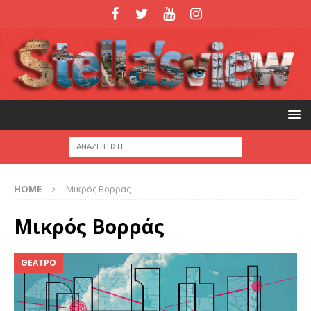
HOME
Μικρός Βορράς
Μικρός Βορράς
ΘΕΑΤΡΟ