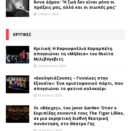
Άννα Δήμου: “Η ζωή δεν είναι μόνο οι
πράξεις μας, αλλά και οι σιωπές μας”
5 Μαΐου 2026
ΚΡΙΤΙΚΕΣ
Κριτική: Η Καρυοφυλλιά Καραμπέτη
απογειώνει τη «Μήδεια» του Νικίτα
Μιλιβόγεβιτς
2 Αυγούστου 2026
«Εκκλησιάζουσες – Γυναίκες στην
Εξουσία»: Ένα αριστοφανικό πάρτι, που
απογειώνει το φετινό καλοκαίρι
24 Ιουλίου 2026
Οι «Βάκχες», του Javor Gardev: Όταν ο
Ευριπίδης συναντά τους The Tiger Lillies,
σε μια εκρηκτική διεθνή θεατρική
συνάντηση, στο Θέατρο Γης
23 Ιουλίου 2026