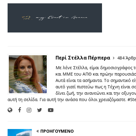
Περί Στέλλα Πέρπερα
484 Άρθ
Με λένε Στέλλα, είμαι δημοσιογράφος 
και ΜΜΕ του ΑΠΘ και πρώην παρουσιάστ
Αυτά είναι τα ασήμαντα. Το σημαντικό εί
αυτό γιατί πιστεύω πως η Τέχνη είναι σα
δίνει ζωή, την ανανεώνει και την οξυγον
αυτή τη σελίδα. Για αυτή την ανάσα που όλοι χρειαζόμαστε. #St
ΠΡΟΗΓΟΎΜΕΝΟ