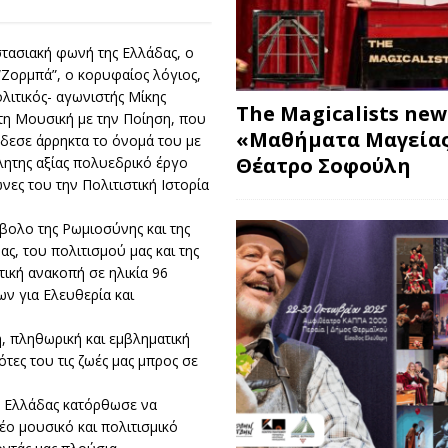
στασιακή φωνή της Ελλάδας, ο
“Ζορμπά”, ο κορυφαίος λόγιος,
λιτικός- αγωνιστής Μίκης
The Magicalists ne
τη Μουσική με την Ποίηση, που
«Μαθήματα Μαγείας
έδεσε άρρηκτα το όνομά του με
Θέατρο Σοφούλη
λητης αξίας πολυεδρικό έργο
νες του την Πολιτιστική Ιστορία
βολο της Ρωμιοσύνης και της
ς, του πολιτισμού μας και της
ική ανακοπή σε ηλικία 96
ων για Ελευθερία και
, πληθωρική και εμβληματική
τες του τις ζωές μας μπρος σε
ς Ελλάδας κατόρθωσε να
ο μουσικό και πολιτισμικό