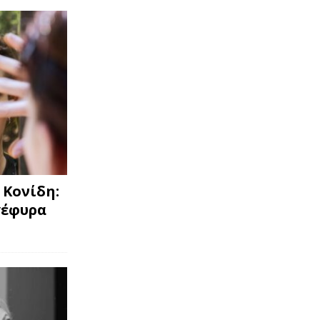
 Κονίδη:
γέφυρα