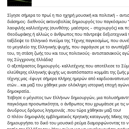
Σίγησε σήμερα το πρωί η πιο ηχηρή μουσική και πολιτική – αντι
διάσημος- διεθνούς ακτινοβολίας δημιουργός του παγκόσμιου 
λαοφιλής καλλιτέχνης (συνθέτης- μαέστρος – στιχουργός) και πο
Θεοδωράκης ή αλλιώς ο άνθρωπος που πάντρεψε δεξιοτεχνικά 
ταξίδεψε το Ελληνικό πνεύμα της Τέχνης παγκοσμίως, που συν
το μεγαλείο της Ελληνικής ψυχής, που σφράγισε με το ανυπέρβ
του, τη στάση ζωής του και τους πολιτικούς- αντιστασιακούς αγώ
της Σύγχρονης Ελλάδας!
Ο αξεπέραστος δημιουργός- καλλιτέχνης που αποτέλεσε το Σύμ
ελεύθερης ελληνικής ψυχής ως αναπόσπαστο κομμάτι της ζωής μα
τέχνης μας -έφυγε σήμερα πλήρης ημερών από καρδιοαναπνευστ
ετών… και μαζί του χάθηκε μιαν ολόκληρη ιστορική εποχή αγών
δημοκρατία..
Έσβησε ο μέγιστος των Ελλήνων δημιουργών, μια πολυσήμαντη
παγκόσμια προσωπικότητα, ο άνθρωπος που χρωμάτισε με τις νό
άνυδρους δρόμους λησμονιάς ..που τώρα χάθηκαν μαζί του!
Ο πλέον δημοφιλής εμβληματικός Κρητικής καταγωγής Μίκης τη
δημιουργήσει το δικό του μουσικό ρεύμα διαμορφώνοντας το νέ