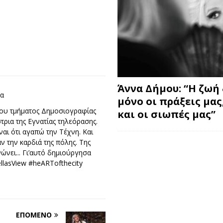
Άννα Δήμου: “Η ζωή 
ρα
μόνο οι πράξεις μας
του τμήματος Δημοσιογραφίας
και οι σιωπές μας”
ρια της Εγνατίας τηλεόρασης.
ναι ότι αγαπώ την Τέχνη. Και
ν την καρδιά της πόλης. Της
ώνει... Γι’αυτό δημιούργησα
ellasView #heARTofthecity
ΕΠΌΜΕΝΟ