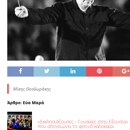
Μίκης Θεοδωράκης
Άρθρο: Εύα Μαρά
«Εκκλησιάζουσες – Γυναίκες στην Εξουσία»:
που απογειώνει το φετινό καλοκαίρι