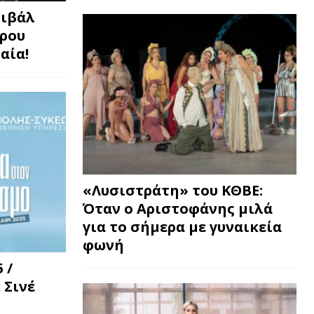
τιβάλ
τρου
αία!
«Λυσιστράτη» του ΚΘΒΕ:
Όταν ο Αριστοφάνης μιλά
για το σήμερα με γυναικεία
φωνή
 /
 Σινέ