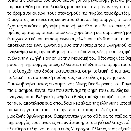
τοπίο της Ελλάδας του 20ου αιώνα για να μεγαλουργήσει αφήν
παρακαταθήκη το μεγαλειώδες μουσικό και όχι μόνον έργο του
το όραμα ,τα όνειρα, τους στεναγμούς, τις πικρίες, τους έρωτές μ
Ο μέγιστος, αστείρευτος και αντισυμβατικός δημιουργός, ο πλέ
έχοντας συνθέσει (έγραψε μουσική) για όλα τα είδη μουσικής, 
δράμα, ορατόρια, όπερα, μπαλέτα, χορωδιακή και συμφωνική μο
έντεχνο, λαϊκό και μετασυμφωνικά ,αλλά και επένδυσε με τη μο
αποτελώντας έναν ζωντανό μύθο στην Ιστορία του Ελληνικού κ
αναβαθμίζοντας την αισθητική του εισάγοντας νέες μουσικές φό
ενώνει την Υψηλή Ποίηση με την Μουσική του θέτοντας νέες θε
μουσική δημιουργία, όπως, άλλωστε, υπήρξε και το όραμά του 
Η πολυσχιδή του δράση εκτείνεται και στην πολιτική, όπου αν
πολιτική – αντιστασιακή δράση έως και το τέλος της ζωής του.
Ο πολυβραβευμένος οικουμενικός Μίκης Θεοδωρακης του Παγκ
πιο διάσημου έργου του που εκτίναξε τη φήμη του διεθνώς και 
αναγνωρίσιμο Ελληνικό ρυθμό διεθνώς υπήρξε υποψήφιος και 
το1966, αποτέλεσε ένα σπουδαίο κεφάλαιο της ελληνικής ιστορ
σπάνιο έργο του, όπως και την ίδια τη στάση της ζωής του…
μιας ζωής θρυλικής που διακρίνονταν για το σθένος, το πάθος, 
δημιουργία, τους αγώνες για αντίσταση, το υψηλό καλλιτεχνικό
ελεύθερο ελληνικό πνεύμα ενός Υπέροχου Έλληνα, ενός αξεπέ