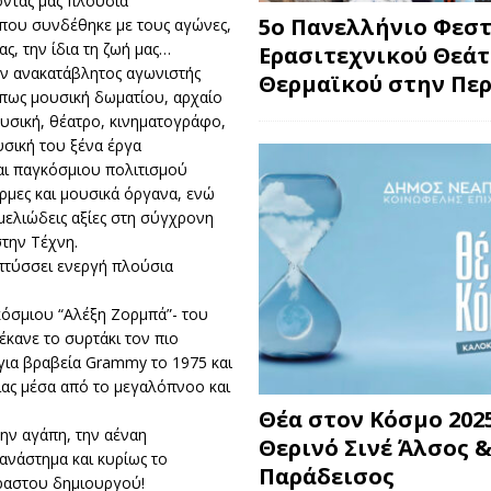
οντάς μας πλούσια
5ο Πανελλήνιο Φεσ
 που συνδέθηκε με τους αγώνες,
ας, την ίδια τη ζωή μας…
Ερασιτεχνικού Θεά
ον ανακατάβλητος αγωνιστής
Θερμαϊκού στην Περ
όπως μουσική δωματίου, αρχαίο
υσική, θέατρο, κινηματογράφο,
υσική του ξένα έργα
αι παγκόσμιου πολιτισμού
ρμες και μουσικά όργανα, ενώ
μελιώδεις αξίες στη σύγχρονη
στην Τέχνη.
απτύσσει ενεργή πλούσια
όσμιου “Αλέξη Ζορμπά”- του
έκανε το συρτάκι τον πιο
για βραβεία Grammy το 1975 και
ίας μέσα από το μεγαλόπνοο και
Θέα στον Κόσμο 2025
την αγάπη, την αέναη
Θερινό Σινέ Άλσος &
 ανάστημα και κυρίως το
Παράδεισος
ραστου δημιουργού!