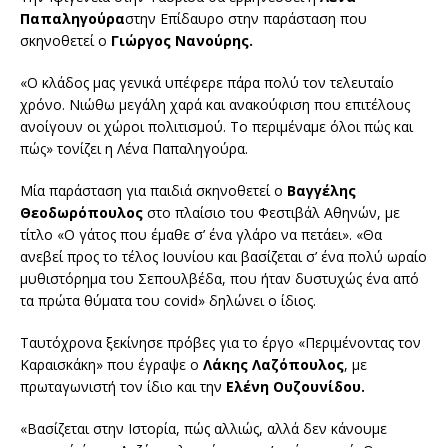
Παπαληγούρα
στην Επίδαυρο στην παράσταση που
σκηνοθετεί ο
Γιώργος Νανούρης.
«Ο κλάδος μας γενικά υπέφερε πάρα πολύ τον τελευταίο
χρόνο. Νιώθω μεγάλη χαρά και ανακούφιση που επιτέλους
ανοίγουν οι χώροι πολιτισμού. Το περιμέναμε όλοι πώς και
πώς» τονίζει η Λένα Παπαληγούρα.
Μία παράσταση για παιδιά σκηνοθετεί ο
Βαγγέλης
Θεοδωρόπουλος
στο πλαίσιο του Φεστιβάλ Αθηνών, με
τίτλο «Ο γάτος που έμαθε σ’ ένα γλάρο να πετάει». «Θα
ανεβεί προς το τέλος Ιουνίου και βασίζεται σ’ ένα πολύ ωραίο
μυθιστόρημα του Σεπουλβέδα, που ήταν δυστυχώς ένα από
τα πρώτα θύματα του covid» δηλώνει ο ίδιος.
Ταυτόχρονα ξεκίνησε πρόβες για το έργο «Περιμένοντας τον
Καραισκάκη» που έγραψε ο
Λάκης Λαζόπουλος
, με
πρωταγωνιστή τον ίδιο και την
Ελένη Ουζουνίδου.
«Βασίζεται στην Ιστορία, πώς αλλιώς, αλλά δεν κάνουμε