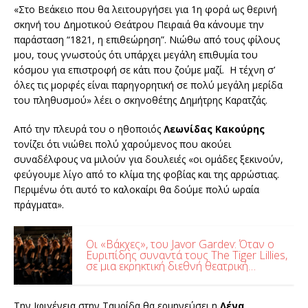
«Στο Βεάκειο που θα λειτουργήσει για 1η φορά ως θερινή
σκηνή του Δημοτικού Θεάτρου Πειραιά θα κάνουμε την
παράσταση “1821, η επιθεώρηση”. Νιώθω από τους φίλους
μου, τους γνωστούς ότι υπάρχει μεγάλη επιθυμία του
κόσμου για επιστροφή σε κάτι που ζούμε μαζί. Η τέχνη σ’
όλες τις μορφές είναι παρηγορητική σε πολύ μεγάλη μερίδα
του πληθυσμού» λέει ο σκηνοθέτης Δημήτρης Καρατζάς.
Από την πλευρά του ο ηθοποιός
Λεωνίδας Κακούρης
τονίζει ότι νιώθει πολύ χαρούμενος που ακούει
συναδέλφους να μιλούν για δουλειές «οι ομάδες ξεκινούν,
φεύγουμε λίγο από το κλίμα της φοβίας και της αρρώστιας.
Περιμένω ότι αυτό το καλοκαίρι θα δούμε πολύ ωραία
πράγματα».
Οι «Βάκχες», του Javor Gardev: Όταν ο
Ευριπίδης συναντά τους The Tiger Lillies,
σε μια εκρηκτική διεθνή θεατρική
συνάντηση, στο Θέατρο Γης
Την Ιφιγένεια στην Ταυρίδα θα ερμηνεύσει η
Λένα