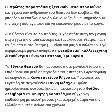
Οι
πρώτες παραστάσεις ξεκινούν μέσα στον Ιούνιο
και η χαρά των ανθρώπων του θεάτρου δεν κρύβεται. Θα
μπορέσουν επιτέλους να δουλέψουν ξανά, να υπηρετήσουν
την τέχνη που αγαπούν και να επικοινωνήσουν με το κοινό.
«Το θέατρο είναι το λουτρό της ψυχής οπότε αυτή την μαγική
στιγμή για την οποία κάνουμε και ξανακάνουμε θέατρο, πάμε
και ξαναπάμε στο θέατρο […] είναι για μας ό,τι καλύτερο. Την
περιμένουμε μήνες» αναφέρει η
μεταβατική καλλιτεχνική
διευθύντρια Εθνικού Θεάτρου, Έρι Κύργια.
Το
Εθνικό Θέατρο
θα παρουσιάσει στο μεγάλο θέατρο της
Επιδαύρου και μετά σε περιοδεία τους Ιππής του Αριστοφάνη
σε σκηνοθεσία
Κωνσταντίνου Ρήγου
και Φοίνισσες του
Ευριπίδη σε σκηνοθεσία
Γιάννη Μόσχου
. Πρώτη
ημερολογιακά, ωστόσο, ξεκινά η παράσταση του
Φοίβου
Δεληβοριά
και
Δημήτρη Καρατζά,
μια σύγχρονη
επιθεώρηση με πολλή μουσική και τολμηρή σάτιρα για την
Ελλάδα των τελευταίων 200 χρόνων.