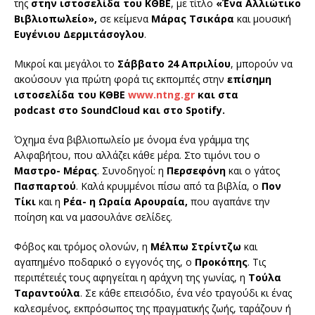
της
στην ιστοσελίδα του ΚΘΒΕ
, με τίτλο
«Ένα Αλλιώτικο
Βιβλιοπωλείο»,
σε κείμενα
Μάρας Τσικάρα
και μουσική
Ευγένιου Δερμιτάσογλου
.
Mικροί και μεγάλοι το
Σάββατο 24 Απριλίου
, μπορούν να
ακούσουν για πρώτη φορά τις εκπομπές στην
επίσημη
ιστοσελίδα του ΚΘΒΕ
www
.
ntng
.
gr
και στα
podcast
στο
SoundCloud
και στο
Spotify.
Όχημα ένα βιβλιοπωλείο με όνομα ένα γράμμα της
Αλφαβήτου, που αλλάζει κάθε μέρα. Στο τιμόνι του ο
Μαστρο- Μέρας
. Συνοδηγοί: η
Περσεφόνη
και ο γάτος
Πασπαρτού
. Καλά κρυμμένοι πίσω από τα βιβλία, ο
Πον
Τίκι
και η
Ρέα- η Ωραία Αρουραία,
που αγαπάνε την
ποίηση και να μασουλάνε σελίδες.
Φόβος και τρόμος ολονών, η
Μέλπω Στρίντζω
και
αγαπημένο ποδαρικό ο εγγονός της, ο
Προκόπης
. Τις
περιπέτειές τους αφηγείται η αράχνη της γωνίας, η
Τούλα
Ταραντούλα
. Σε κάθε επεισόδιο, ένα νέο τραγούδι κι ένας
καλεσμένος, εκπρόσωπος της πραγματικής ζωής, ταράζουν ή