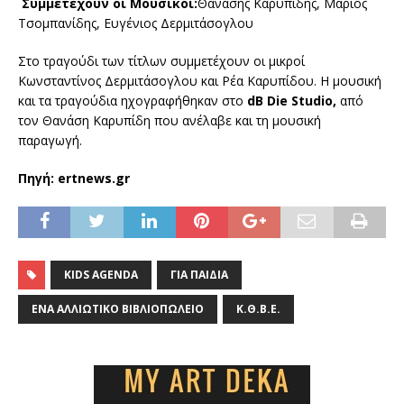
Συμμετέχουν οι Μουσικοί:
Θανάσης Καρυπίδης, Μάριος
Τσομπανίδης, Ευγένιος Δερμιτάσογλου
Στο τραγούδι των τίτλων συμμετέχουν οι μικροί
Κωνσταντίνος Δερμιτάσογλου και Ρέα Καρυπίδου. Η μουσική
και τα τραγούδια ηχογραφήθηκαν στο
dB Die Studio,
από
τον Θανάση Καρυπίδη που ανέλαβε και τη μουσική
παραγωγή.
Πηγή: ertnews.gr
KIDS AGENDA
ΓΙΑ ΠΑΙΔΙΆ
ΈΝΑ ΑΛΛΙΏΤΙΚΟ ΒΙΒΛΙΟΠΩΛΕΊΟ
Κ.Θ.Β.Ε.