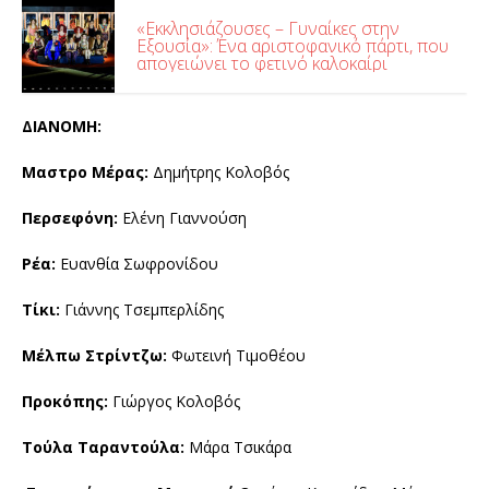
«Εκκλησιάζουσες – Γυναίκες στην
Εξουσία»: Ένα αριστοφανικό πάρτι, που
απογειώνει το φετινό καλοκαίρι
ΔΙΑΝΟΜΗ:
Μαστρο Μέρας:
Δημήτρης Κολοβός
Περσεφόνη:
Ελένη Γιαννούση
Ρέα:
Ευανθία Σωφρονίδου
Τίκι:
Γιάννης Τσεμπερλίδης
Μέλπω Στρίντζω:
Φωτεινή Τιμοθέου
Προκόπης:
Γιώργος Κολοβός
Τούλα Ταραντούλα:
Μάρα Τσικάρα