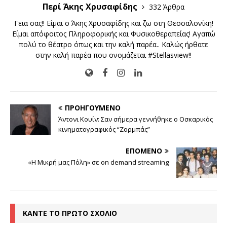
Περί Άκης Χρυσαφίδης
332 Άρθρα
Γεια σας!! Είμαι ο Άκης Χρυσαφίδης και ζω στη Θεσσαλονίκη!
Είμαι απόφοιτος Πληροφορικής και Φυσικοθεραπείας! Αγαπώ
πολύ το θέατρο όπως και την καλή παρέα.. Καλώς ήρθατε
στην καλή παρέα που ονομάζεται #Stellasview!!
ΠΡΟΗΓΟΎΜΕΝΟ
Άντονι Κουίν: Σαν σήμερα γεννήθηκε ο Οσκαρικός
κινηματογραφικός “Ζορμπάς”
ΕΠΌΜΕΝΟ
«Η Μικρή μας Πόλη» σε on demand streaming
ΚΆΝΤΕ ΤΟ ΠΡΏΤΟ ΣΧΌΛΙΟ