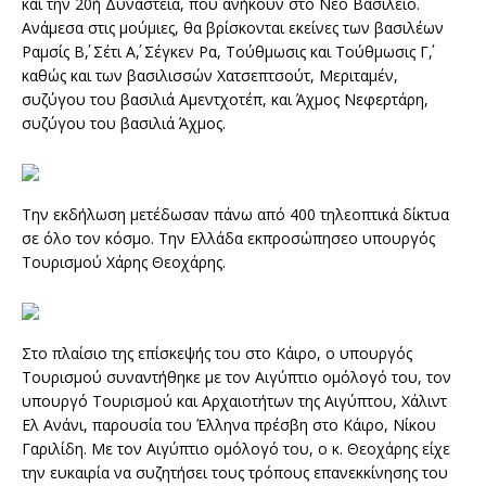
και την 20ή Δυναστεία, που ανήκουν στο Νέο Βασίλειο.
Ανάμεσα στις μούμιες, θα βρίσκονται εκείνες των βασιλέων
Ραμσίς Β΄, Σέτι Α΄, Σέγκεν Ρα, Τούθμωσις και Τούθμωσις Γ΄,
καθώς και των βασιλισσών Χατσεπτσούτ, Μεριταμέν,
συζύγου του βασιλιά Αμεντχοτέπ, και Άχμος Νεφερτάρη,
συζύγου του βασιλιά Άχμος.
Την εκδήλωση μετέδωσαν πάνω από 400 τηλεοπτικά δίκτυα
σε όλο τον κόσμο. Την Ελλάδα εκπροσώπησεο υπουργός
Τουρισμού Χάρης Θεοχάρης.
Στο πλαίσιο της επίσκεψής του στο Κάιρο, ο υπουργός
Τουρισμού συναντήθηκε με τον Αιγύπτιο ομόλογό του, τον
υπουργό Τουρισμού και Αρχαιοτήτων της Αιγύπτου, Χάλιντ
Ελ Ανάνι, παρουσία του Έλληνα πρέσβη στο Κάιρο, Νίκου
Γαριλίδη. Με τον Αιγύπτιο ομόλογό του, ο κ. Θεοχάρης είχε
την ευκαιρία να συζητήσει τους τρόπους επανεκκίνησης του