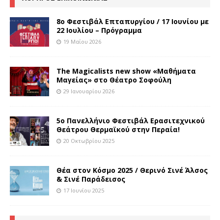
8o Φεστιβάλ Επταπυργίου / 17 Ιουνίου με
22 Ιουλίου – Πρόγραμμα
19 Μαΐου 2026
The Magicalists new show «Μαθήματα
Μαγείας» στο Θέατρο Σοφούλη
29 Ιανουαρίου 2026
5ο Πανελλήνιο Φεστιβάλ Ερασιτεχνικού
Θεάτρου Θερμαϊκού στην Περαία!
20 Οκτωβρίου 2025
Θέα στον Κόσμο 2025 / Θερινό Σινέ Άλσος
& Σινέ Παράδεισος
17 Ιουνίου 2025