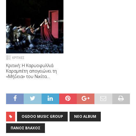
ΚΡΙΤΙΚΕΣ
Κριτική: Η Καρυοφυλλιά
Καραμπέτη απογειώνει τη
«Μήδεια» του Νικίτα
Μιλιβόγεβιτς
OGDOO MUSIC GROUP
ΝΈΟ ALBUM
ΠΆΝΟΣ ΒΛΆΧΟΣ