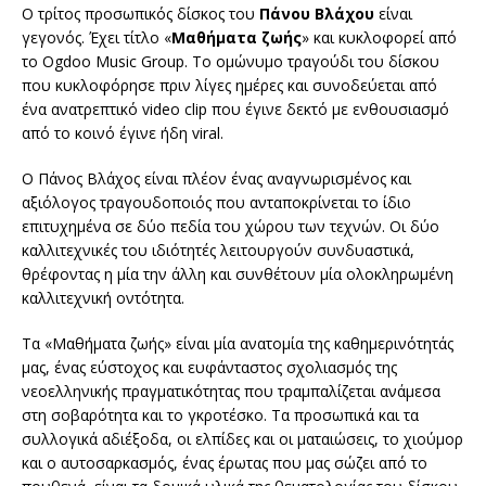
Ο τρίτος προσωπικός δίσκος του
Πάνου Βλάχου
είναι
γεγονός. Έχει τίτλο «
Μαθήματα ζωής
» και κυκλοφορεί από
το Ogdoo Music Group. Το ομώνυμο τραγούδι του δίσκου
που κυκλοφόρησε πριν λίγες ημέρες και συνοδεύεται από
ένα ανατρεπτικό video clip που έγινε δεκτό με ενθουσιασμό
από το κοινό έγινε ήδη viral.
Ο Πάνος Βλάχος είναι πλέον ένας αναγνωρισμένος και
αξιόλογος τραγουδοποιός που ανταποκρίνεται το ίδιο
επιτυχημένα σε δύο πεδία του χώρου των τεχνών. Οι δύο
καλλιτεχνικές του ιδιότητές λειτουργούν συνδυαστικά,
θρέφοντας η μία την άλλη και συνθέτουν μία ολοκληρωμένη
καλλιτεχνική οντότητα.
Τα «Μαθήματα ζωής» είναι μία ανατομία της καθημερινότητάς
μας, ένας εύστοχος και ευφάνταστος σχολιασμός της
νεοελληνικής πραγματικότητας που τραμπαλίζεται ανάμεσα
στη σοβαρότητα και το γκροτέσκο. Τα προσωπικά και τα
συλλογικά αδιέξοδα, οι ελπίδες και οι ματαιώσεις, το χιούμορ
και ο αυτοσαρκασμός, ένας έρωτας που μας σώζει από το