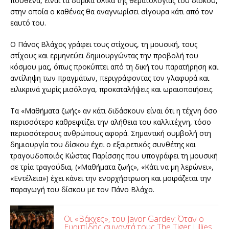
πουθενά, είναι τα δομικά υλικά της θεματολογίας του δίσκου,
στην οποία ο καθένας θα αναγνωρίσει σίγουρα κάτι από τον
εαυτό του.
Ο Πάνος Βλάχος γράφει τους στίχους, τη μουσική, τους
στίχους και ερμηνεύει δημιουργώντας την προβολή του
κόσμου μας, όπως προκύπτει από τη δική του παρατήρηση και
αντίληψη των πραγμάτων, περιγράφοντας τον γλαφυρά και
ειλικρινά χωρίς μισόλογα, προκαταλήψεις και ωραιοποιήσεις.
Τα «Μαθήματα ζωής» αν κάτι διδάσκουν είναι ότι η τέχνη όσο
περισσότερο καθρεφτίζει την αλήθεια του καλλιτέχνη, τόσο
περισσότερους ανθρώπους αφορά. Σημαντική συμβολή στη
δημιουργία του δίσκου έχει ο εξαιρετικός συνθέτης και
τραγουδοποιός Κώστας Παρίσσης που υπογράφει τη μουσική
σε τρία τραγούδια, («Μαθήματα ζωής», «Κάτι να μη λερώνει»,
«Εντέλεια») έχει κάνει την ενορχήστρωση και μοιράζεται την
παραγωγή του δίσκου με τον Πάνο Βλάχο.
Οι «Βάκχες», του Javor Gardev: Όταν ο
Ευριπίδης συναντά τους The Tiger Lillies,