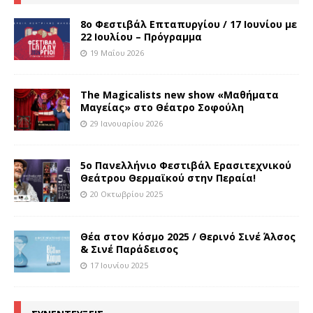
8o Φεστιβάλ Επταπυργίου / 17 Ιουνίου με
22 Ιουλίου – Πρόγραμμα
19 Μαΐου 2026
The Magicalists new show «Μαθήματα
Μαγείας» στο Θέατρο Σοφούλη
29 Ιανουαρίου 2026
5ο Πανελλήνιο Φεστιβάλ Ερασιτεχνικού
Θεάτρου Θερμαϊκού στην Περαία!
20 Οκτωβρίου 2025
Θέα στον Κόσμο 2025 / Θερινό Σινέ Άλσος
& Σινέ Παράδεισος
17 Ιουνίου 2025