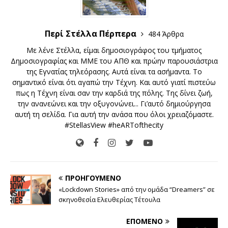
Περί Στέλλα Πέρπερα
484 Άρθρα
Με λένε Στέλλα, είμαι δημοσιογράφος του τμήματος
Δημοσιογραφίας και ΜΜΕ του ΑΠΘ και πρώην παρουσιάστρια
της Εγνατίας τηλεόρασης. Αυτά είναι τα ασήμαντα. Το
σημαντικό είναι ότι αγαπώ την Τέχνη. Και αυτό γιατί πιστεύω
πως η Τέχνη είναι σαν την καρδιά της πόλης. Της δίνει ζωή,
την ανανεώνει και την οξυγονώνει... Γι’αυτό δημιούργησα
αυτή τη σελίδα. Για αυτή την ανάσα που όλοι χρειαζόμαστε.
#StellasView #heARTofthecity
ΠΡΟΗΓΟΎΜΕΝΟ
«Lockdown Stories» από την ομάδα “Dreamers” σε
σκηνοθεσία Ελευθερίας Τέτουλα
ΕΠΌΜΕΝΟ