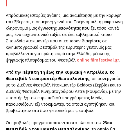
Απρόσμενες ιστορίες αγάπης, μια αναμέτρηση με την κορυφή
του Έβερεστ, η σημερινή γενιά του Τσέρνομπιλ, η μακραίωνη
κληρονομιά μιας άγνωστης μειονότητας που ζει τόσο κοντά
μας, ένα αρχιτεκτονικό ταξίδι σε ένα εμβληματικό κτίριο.
Σπουδαία ντοκιμαντέρ που απέσπασαν διακρίσεις σε
κινηματογραφικά φεστιβάλ της ευρύτερης γειτονιάς μας
προβάλλονται για πρώτη φορά στην Ελλάδα, μέσω της
ψηφιακής πλατφόρμας του Φεστιβάλ
online.filmfestival.gr
.
Από την
Πέμπτη 1η έως την Κυριακή 4 Απριλίου, το
Φεστιβάλ Ντοκιμαντέρ Θεσσαλονίκης
, σε συνεργασία
με το Διεθνές Φεστιβάλ Ντοκιμαντέρ Beldocs (Σερβία) και το
Διεθνές Φεστιβάλ Κινηματογράφου Astra (Ρουμανία), με την
υποστήριξη του ευρωπαϊκού προγράμματος Media,
παρουσιάζουν έξι ντοκιμαντέρ, τα οποία αγαπήθηκαν και
βραβεύτηκαν στα δυο γειτονικά μας φεστιβάλ.
Οι προβολές πραγματοποιούνται στο πλαίσιο του
23ου
Φεστιβάλ Ντοκιμαντέρ Θεσσαλονίκης
, το οποίο θα