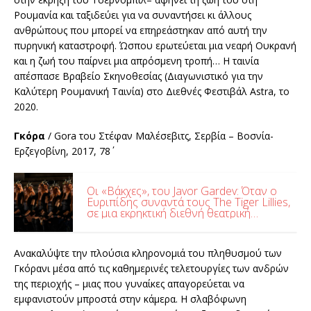
Ρουμανία και ταξιδεύει για να συναντήσει κι άλλους
ανθρώπους που μπορεί να επηρεάστηκαν από αυτή την
πυρηνική καταστροφή. Ώσπου ερωτεύεται μια νεαρή Ουκρανή
και η ζωή του παίρνει μια απρόσμενη τροπή… Η ταινία
απέσπασε Βραβείο Σκηνοθεσίας (Διαγωνιστικό για την
Καλύτερη Ρουμανική Ταινία) στο Διεθνές Φεστιβάλ Astra, το
2020.
Γκόρα
/ Gora του Στέφαν Μαλέσεβιτς, Σερβία – Βοσνία-
Ερζεγοβίνη, 2017, 78΄
Οι «Βάκχες», του Javor Gardev: Όταν ο
Ευριπίδης συναντά τους The Tiger Lillies,
σε μια εκρηκτική διεθνή θεατρική
συνάντηση, στο Θέατρο Γης
Ανακαλύψτε την πλούσια κληρονομιά του πληθυσμού των
Γκόρανι μέσα από τις καθημερινές τελετουργίες των ανδρών
της περιοχής – μιας που γυναίκες απαγορεύεται να
εμφανιστούν μπροστά στην κάμερα. Η σλαβόφωνη