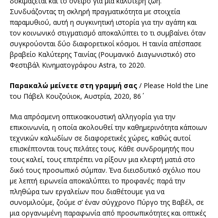
δοκιμάζεται και το όνειρο για μια καλύτερη ζωή.
Συνδυάζοντας τη σκληρή πραγματικότητα με στοιχεία
παραμυθιού, αυτή η συγκινητική ιστορία για την αγάπη και
τον κοινωνικό στιγματισμό αποκαλύπτει το τι συμβαίνει όταν
συγκρούονται δύο διαφορετικοί κόσμοι. Η ταινία απέσπασε
βραβείο Καλύτερης Ταινίας (Ρουμανικό Διαγωνιστικό) στο
Φεστιβάλ Κινηματογράφου Astra, το 2020.
Παρακαλώ μείνετε στη γραμμή σας
/ Please Hold the Line
του Πάβελ Κουζούιοκ, Αυστρία, 2020, 86΄
Μια απρόσμενη οπτικοακουστική αλληγορία για την
επικοινωνία, η οποία ακολουθεί την καθημερινότητα κάποιων
τεχνικών καλωδίων σε διαφορετικές χώρες, καθώς αυτοί
επισκέπτονται τους πελάτες τους. Κάθε συνδρομητής που
τους καλεί, τους επιτρέπει να ρίξουν μια κλεφτή ματιά στο
δικό τους προσωπικό σύμπαν. Ένα διεισδυτικό σχόλιο που
με λεπτή ειρωνεία αποκαλύπτει το προφανές: παρά την
πληθώρα των εργαλείων που διαθέτουμε για να
συνομιλούμε, ζούμε σ’ έναν σύγχρονο Πύργο της Βαβέλ, σε
μια οργανωμένη παραφωνία από προσωπικότητες και οπτικές