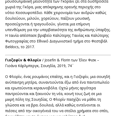
μουσουλμανική μειονότητα των Γκόρανι ζει στα δυσπρόσιτα
χωριά της Γκόρα, μιας απόκρημνης ορεινής περιοχής στο
νότιο Κοσσυφοπέδιο. Κάθε χειρονομία των ανδρών καθώς
δουλεύουν, μιλούν, χορεύουν, παίζουν μουσική,
προσεύχονται ή τραγουδούν, γίνεται μια επίμονη
υπενθύμιση για την υπερβατικότητα της ανθρώπινης ύπαρξης.
Η ταινία απέσπασε βραβείο Καλύτερης Ταινίας και Καλύτερης
Φωτογραφίας στο Εθνικό Διαγωνιστικό τμήμα στο Φεστιβάλ
Beldocs, το 2017.
Γιοζεφίν & Φλορίν
/ Josefin & Florin των Έλεν Φισκ –
Γιοάνα Κάρλμπεργκ, Σουηδία, 2019, 74΄
Ο Φλορίν, ένας ρουμάνος επαίτης, και η Γιοζεφίν, μια σουηδή
ανύπαντρη μητέρα, συναντιούνται έξω από ένα παντοπωλείο
και ερωτεύονται κεραυνοβόλα. Οχτώ μήνες αργότερα
παντρεύονται και ξεκινούν τη νέα, κοινή τους ζωή σε μια
μικρή πόλη της Σουηδίας. Ο Φλορίν πασχίζει να μάθει τη
γλώσσα και να βρει δουλειά, αλλά καθώς εντείνονται οι
πιέσεις από την οικογένειά του να στείλει χρήματα στο σπίτι,