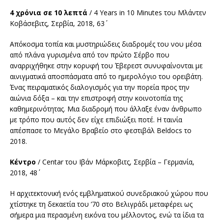
4 χρόνια σε 10 λεπτά
/ 4 Years in 10 Minutes του Μλάντεν
Κοβάσεβιτς, Σερβία, 2018, 63΄
Απόκοσμα τοπία και μυστηριώδεις διαδρομές του νου μέσα
από πλάνα γυρισμένα από τον πρώτο Σέρβο που
αναρριχήθηκε στην κορυφή του Έβερεστ συνυφαίνονται με
αινιγματικά αποσπάσματα από το ημερολόγιο του ορειβάτη.
Ένας πειραματικός διαλογισμός για την πορεία προς την
αιώνια δόξα – και την επιστροφή στην κοινοτοπία της
καθημερινότητας. Μια διαδρομή που άλλαξε έναν άνθρωπο
με τρόπο που αυτός δεν είχε επιδιώξει ποτέ. Η ταινία
απέσπασε το Μεγάλο Βραβείο στο φεστιβάλ Beldocs το
2018.
Κέντρο
/ Centar του Ιβάν Μάρκοβιτς, Σερβία – Γερμανία,
2018, 48΄
Η αρχιτεκτονική ενός εμβληματικού συνεδριακού χώρου που
χτίστηκε τη δεκαετία του ’70 στο Βελιγράδι μεταφέρει ως
σήμερα μια περασμένη εικόνα του μέλλοντος, ενώ τα ίδια τα