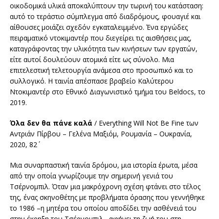
οικοδομικά υλικά αποκαλύπτουν την τωρινή του κατάσταση:
αυτό το τεράστιο σύμπλεγμα από διαδρόμους, φουαγιέ και
αίθουσες μοιάζει σχεδόν εγκαταλειμμένο. Ένα εργώδες
πειραματικό ντοκιμαντέρ που διεγείρει τις αισθήσεις μας,
καταγράφοντας την υλικότητα των κινήσεων των εργατών,
είτε αυτοί δουλεύουν ατομικά είτε ως σύνολο. Μια
επιτελεστική τελετουργία ανάμεσα στο προσωπικό και το
συλλογικό. Η ταινία απέσπασε βραβείο Καλύτερου
Ντοκιμαντέρ στο Εθνικό Διαγωνιστικό τμήμα του Beldocs, το
2019.
Όλα δεν θα πάνε καλά
/ Everything Will Not Be Fine των
Αντριάν Πίρβου – Γελένα Μαξιόμ, Ρουμανία – Ουκρανία,
2020, 82΄
Μια συναρπαστική ταινία δρόμου, μια ιστορία έρωτα, μέσα
από την οποία γνωρίζουμε την σημερινή γενιά του
Τσέρνομπιλ. Όταν μια μακρόχρονη σχέση φτάνει στο τέλος
της, ένας σκηνοθέτης με προβλήματα όρασης που γεννήθηκε
το 1986 –η μητέρα του οποίου αποδίδει την ασθένειά του
στην έκρηξη του Τσέρνομπιλ– αφήνει τη ζωή του στη