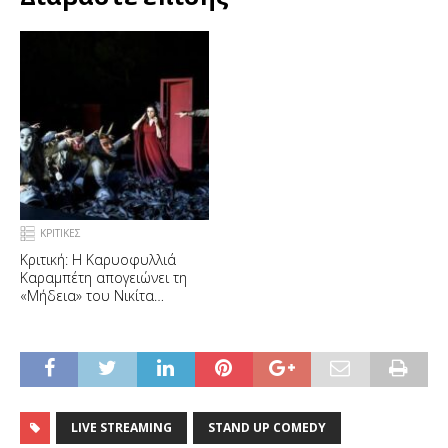
ΚΡΙΤΙΚΕΣ
Κριτική: Η Καρυοφυλλιά
Καραμπέτη απογειώνει τη
«Μήδεια» του Νικίτα
Μιλιβόγεβιτς
LIVE STREAMING
STAND UP COMEDY