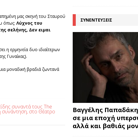
γαπημένη μας σκηνή του Σταυρού
ΣΥΝΕΝΤΕΥΞΕΙΣ
ου όπως:
Λύχνος του
της σελήνης, Δεν ειμαι
ει η ερμηνεία δυο ιδιαίτερων
ης Γυναίκας).
 μια μοναδική βραδιά ζωντανά
ιπίδης συναντά τους The
Βαγγέλης Παπαδάκης
ική συνάντηση, στο Θέατρο
σε μια εποχή υπερ
αλλά και βαθιάς μο