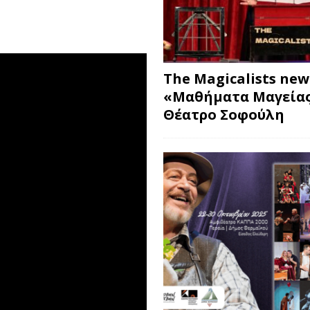
The Magicalists ne
«Μαθήματα Μαγείας
Θέατρο Σοφούλη