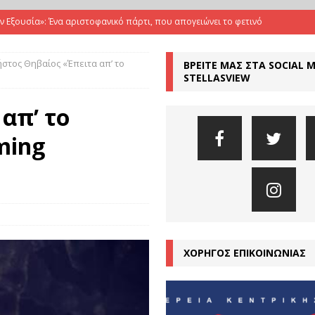
ην Εξουσία»: Ένα αριστοφανικό πάρτι, που απογειώνει το φετινό
στος Θηβαίος «Έπειτα απ’ το
ΒΡΕΙΤΕ ΜΑΣ ΣΤΑ SOCIAL 
Όταν ο Ευριπίδης συναντά τους The Tiger Lillies, σε μια εκρηκτική
STELLASVIEW
ΤΙΚΕΣ
απ’ το
Αριστοφάνης μιλά για το σήμερα με γυναικεία φωνή
ΚΡΙΤΙΚΕΣ
ming
μια εποχή υπερσύνδεσης αλλά και βαθιάς μοναξιάς”
ΣΥΝΕΝΤΕΥΞΕΙΣ
αμπέτη απογειώνει τη «Μήδεια» του Νικίτα Μιλιβόγεβιτς
ΚΡΙΤΙΚΕΣ
ΧΟΡΗΓΟΣ ΕΠΙΚΟΙΝΩΝΙΑΣ