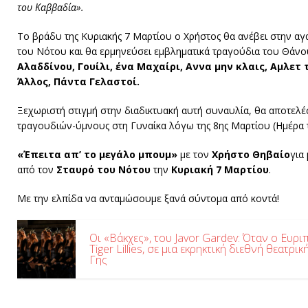
του Καββαδία».
Το βράδυ της Κυριακής 7 Μαρτίου ο Χρήστος θα ανέβει στην α
του Νότου και θα ερμηνεύσει εμβληματικά τραγούδια του Θάν
Αλαδδίνου, Γουίλι, ένα Μαχαίρι, Αννα μην κλαις, Αμλετ 
Άλλος, Πάντα Γελαστοί.
Ξεχωριστή στιγμή στην διαδικτυακή αυτή συναυλία, θα αποτελέσ
τραγουδιών-ύμνους στη Γυναίκα λόγω της 8ης Μαρτίου (Ημέρα τ
«Έπειτα απ’ το μεγάλο μπουμ»
με τον
Χρήστο Θηβαίο
για
από τον
Σταυρό του Νότου
την
Κυριακή 7 Μαρτίου
.
Με την ελπίδα να ανταμώσουμε ξανά σύντομα από κοντά!
Οι «Βάκχες», του Javor Gardev: Όταν ο Ευρ
Tiger Lillies, σε μια εκρηκτική διεθνή θεατρ
Γης