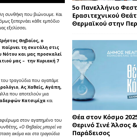
5ο Πανελλήνιο Φεσ
Ερασιτεχνικού Θεά
λη συνθήκη που βιώνουμε. Και
 όμως ξεπερνάει κάθε εμπόδιο
Θερμαϊκού στην Περ
ας εξελίσσει.
Χρήστος Θηβαίος,
ο
 παίρνει τη σκυτάλη στις
υ Νότου
και μας προσκαλεί
ιτιού μας – την
Κυριακή 7
ά του τραγούδια που αγαπάμε
ρολόγιο
,
Ας Χαθείς, Αγάπη,
 άλλα που αποτελούν μια
αδερφών Κατσιμίχα
και
Θέα στον Κόσμο 2025
 αφιέρωμα στον αγαπημένο του
Θερινό Σινέ Άλσος &
 συνθέτης,
«Ο Θηβαίος μπορεί να
Παράδεισος
ιάσταση ακόμα και στα τραγούδια