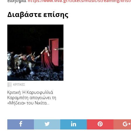
Εισητήρια:
https://www.viva.gr/tickets/music/streaming/xrist
Διαβάστε επίσης
ΚΡΙΤΙΚΕΣ
Κριτική: Η Καρυοφυλλιά
Καραμπέτη απογειώνει τη
«Μήδεια» του Νικίτα
Μιλιβόγεβιτς