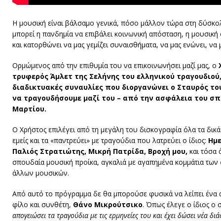
Η μουσική είναι βάλσαμο γενικά, πόσο μάλλον τώρα στη δύσκο
μπορεί η πανδημία να επιβάλει κοινωνική απόσταση, η μουσική
και κατορθώνει να μας γεμίζει συναισθήματα, να μας ενώνει, να μ
Ορμώμενος από την επιθυμία του να επικοινωνήσει μαζί μας, ο
τρυφερός
Άμλετ της Σελήνης
του ελληνικού τραγουδιού,
διαδικτυακές συναυλίες που διοργανώνει ο
Σταυρός το
να τραγουδήσουμε μαζί του – από την ασφάλεια του σπ
Μαρτίου
.
Ο Χρήστος επιλέγει από τη μεγάλη του δισκογραφία όλα τα δικ
εμείς και τα «παντρεύει» με τραγούδια που λατρεύει ο ίδιος:
Ημε
Παλιός Στρατιώτης, Μικρή Πατρίδα, Βροχή μου,
και τόσα
σπουδαία μουσική προίκα, αγκαλιά με αγαπημένα κομμάτια των
άλλων μουσικών.
Από αυτό το πρόγραμμα δε θα μπορούσε φυσικά να λείπει ένα
φίλο και συνθέτη,
Θάνο Μικρούτσικο
. Όπως έλεγε ο ίδιος ο
απογειώσει τα τραγούδια με τις ερμηνείες του και έχει δώσει νέα δ