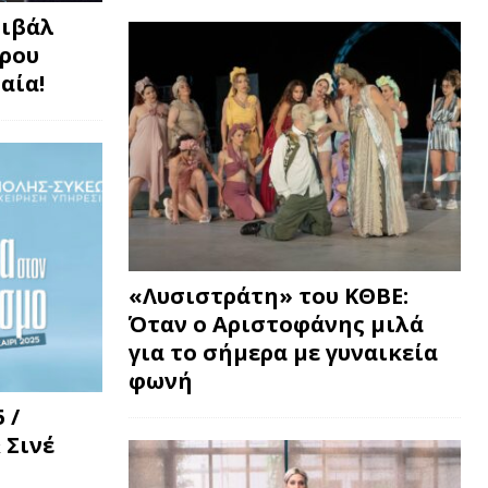
τιβάλ
τρου
αία!
«Λυσιστράτη» του ΚΘΒΕ:
Όταν ο Αριστοφάνης μιλά
για το σήμερα με γυναικεία
φωνή
 /
 Σινέ