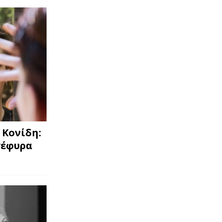
 Κονίδη:
γέφυρα