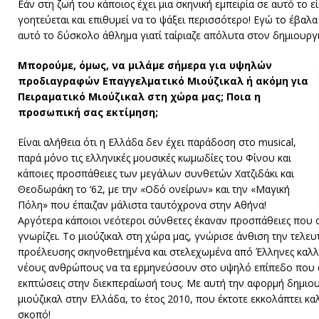
Εάν στη ζωή του κάποιος έχει μια σκηνική εμπειρία σε αυτό το 
γοητεύεται και επιθυμεί να το ψάξει περισσότερο! Εγώ το έβαλ
αυτό το δύσκολο άθλημα γιατί ταίριαζε απόλυτα στον δημιουργ
Μπορούμε, όμως, να μιλάμε σήμερα για υψηλών
προδιαγραφών Επαγγελματικό Μιούζικαλ ή ακόμη για
Πειραματικό Μιούζικαλ στη χώρα μας; Ποια η
προσωπική σας εκτίμηση;
Είναι αλήθεια ότι η Ελλάδα δεν έχει παράδοση στο musical,
παρά μόνο τις ελληνικές μουσικές κωμωδίες του Φίνου και
κάποιες προσπάθειες των μεγάλων συνθετών Χατζιδάκι και
Θεοδωράκη το ‘62, με την «Οδό ονείρων» και την «Μαγική
Πόλη» που έπαιζαν μάλιστα ταυτόχρονα στην Αθήνα!
Αργότερα κάποιοι νεότεροι σύνθετες έκαναν προσπάθειες που 
γνωρίζει. Το μιούζικαλ στη χώρα μας, γνώρισε άνθιση την τελευτ
προέλευσης σκηνοθετημένα και στελεχωμένα από Έλληνες καλλιτ
νέους ανθρώπους να τα ερμηνεύσουν στο υψηλό επίπεδο που α
εκπτώσεις στην διεκπεραίωσή τους. Με αυτή την αφορμή δημι
μιούζικαλ στην Ελλάδα, το έτος 2010, που έκτοτε εκκολάπτει καλ
σκοπό!