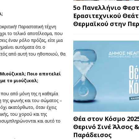
5ο Πανελλήνιο Φεσ
λ;
Ερασιτεχνικού Θεά
Θερμαϊκού στην Περ
οκριτική! Παραστατική τέχνη
έχρι το τελικό αποτέλεσμα, που
σεις έναν ρόλο πρόζας, είτε μια
ημαίνει αυτόματα ότι ο
εκτός από αυτή του ηθοποιού, θα
υ Μιούζικαλ; Ποιο αποτελεί
με το μιούζικαλ;
 που από μόνη της η καθεμία
η της φωνής και του σώματος –
όχι ακατόρθωτο, όταν έχεις
κής, του χορού και της
Θέα στον Κόσμο 2025
λοσυμπληρώνονται και αυτό το
Θερινό Σινέ Άλσος &
Παράδεισος