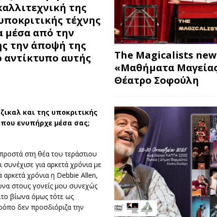
καλλιτεχνική της
 υποκριτικής τέχνης
α μέσα από την
ης την άποψή της
The Magicalists ne
ο αντίκτυπο αυτής
«Μαθήματα Μαγείας
Θέατρο Σοφούλη
ύζικαλ και της υποκριτικής
 που ενυπήρχε μέσα σας;
μπροστά στη θέα του τεράστιου
αι συνέχισε για αρκετά χρόνια με
 αρκετά χρόνια η Debbie Allen,
νωνα στους γονείς μου συνεχώς
…το βίωνα όμως τότε ως
ρόπο δεν προσδιόριζα την