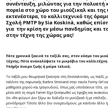
συνέντευξη, μιλώντας για την πολυετή 
πορεία στο χώρο του μιούζικαλ και της
εκτενέστερα, το καλλιτεχνικό της όραμ
Σχολή PMTP by Sia Koskinà, καθώς επίσ
για την κρίση εν μέσω πανδημίας και τ
στην τέχνη της χώρας μας!
Πότε χρονικά ξεκινά το ταξίδι σας, στον κόσμο του μιο
τέχνης; Πότε ανακαλύψατε το μικρόβιο του καλλιτέχνη
Υπήρξε όνειρο ζωής ή μοίρα τελικά;
Το ταξίδι μου θεωρητικά ξεκίνησε στη Θεσσαλονίκη, ως παιδί, 
ταλέντο της σαρωτικής Barbra Streisand στην ταινία Funny Girl κ
μαθήματα χορού και τραγουδιού, όπως μας υποδείκνυε τότε, για
μέσα από τη σειρά Fame! Είχα ξεσηκωθεί ως έφηβη και ανακοί
ότι «θα φύγω»! Δεν ξέρω αν διάλεξα το μιούζικαλ ή με επέλεξε
μονόδρομο! Τίποτε άλλο δεν ονειρευόμουν, με κανέναν άλλο τ