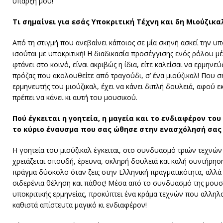
ύπαρξή μου!
Τι σημαίνει για εσάς Υποκριτική Τέχνη και δη Μιούζικα
Από τη στιγμή που ανεβαίνει κάποιος σε μία σκηνή ασκεί την υπ
ισούται με υποκριτική! Η διαδικασία προσέγγισης ενός ρόλου μ
φτάνει στο κοινό, είναι ακριβώς η ίδια, είτε καλείσαι να ερμηνεύ
πρόζας που ακολουθείτε από τραγούδι, σ’ ένα μιούζικαλ! Που σ
ερμηνευτής του μιούζικαλ, έχει να κάνει διπλή δουλειά, αφού 
πρέπει να κάνει κι αυτή του μουσικού.
Πού έγκειται η γοητεία, η μαγεία και το ενδιαφέρον το
το κύριο έναυσμα που σας ώθησε στην ενασχόλησή σας 
Η γοητεία του μιούζικαλ έγκειται, στο συνδυασμό τριών τεχνών
χρειάζεται σπουδή, έρευνα, σκληρή δουλειά και καλή συντήρησ
πράγμα δύσκολο όταν ζεις στην Ελληνική πραγματικότητα, αλλά 
σιδερένια θέληση και πάθος! Μέσα από το συνδυασμό της μουσι
υποκριτικής ερμηνείας, προκύπτει ένα κράμα τεχνών που αλλη
καθιστά απίστευτα μαγικό κι ενδιαφέρον!