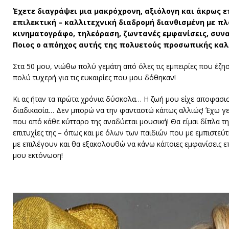
Έχετε διαγράψει μια μακρόχρονη, αξιόλογη και άκρως ε
επιλεκτική – καλλιτεχνική διαδρομή διανθισμένη με πλ
κινηματογράφο, τηλεόραση, ζωντανές εμφανίσεις, συνα
Ποιος ο απόηχος αυτής της πολυετούς προσωπικής καλ
Στα 50 μου, νιώθω πολύ γεμάτη από όλες τις εμπειρίες που έζη
πολύ τυχερή για τις ευκαιρίες που μου δόθηκαν!
Κι ας ήταν τα πρώτα χρόνια δύσκολα… Η ζωή μου είχε αποφασιστ
διαδικασία… Δεν μπορώ να την φανταστώ κάπως αλλιώς! Έχω γ
που από κάθε κύτταρο της αναδύεται μουσική! Θα είμαι δίπλα της
επιτυχίες της – όπως και με όλων των παιδιών που με εμπιστεύτ
με επιλέγουν και θα εξακολουθώ να κάνω κάποιες εμφανίσεις επι
μου εκτόνωση!