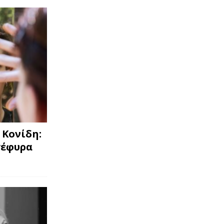
 Κονίδη:
γέφυρα