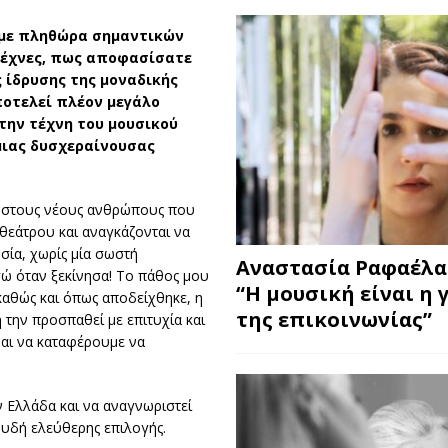
 με πληθώρα σημαντικών
τέχνες, πως αποφασίσατε
 ίδρυσης της μοναδικής
ποτελεί πλέον μεγάλο
την τέχνη του μουσικού
 μιας δυσχεραίνουσας
 στους νέους ανθρώπους που
θεάτρου και αναγκάζονται να
σία, χωρίς μία σωστή
Αναστασία Ραφαέλα
γώ όταν ξεκίνησα! Το πάθος μου
“Η μουσική είναι η 
καθώς και όπως αποδείχθηκε, η
της επικοινωνίας”
 την προσπαθεί με επιτυχία και
μαι να καταφέρουμε να
ν Ελλάδα και να αναγνωριστεί
ουδή ελεύθερης επιλογής.