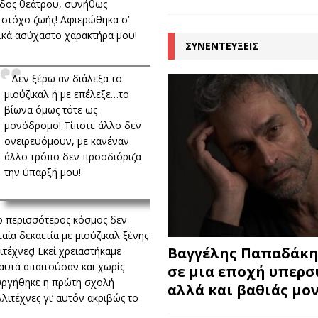
είδος θεάτρου, συνήθως
α στόχο ζωής! Αφιερώθηκα σ’
ικά ασύχαστο χαρακτήρα μου!
ΣΥΝΕΝΤΕΥΞΕΙΣ
Δεν ξέρω αν διάλεξα το
μιούζικαλ ή με επέλεξε…το
βίωνα όμως τότε ως
μονόδρομο! Τίποτε άλλο δεν
ονειρευόμουν, με κανέναν
άλλο τρόπο δεν προσδιόριζα
την ύπαρξή μου!
ο περισσότερος κόσμος δεν
αία δεκαετία με μιούζικαλ ξένης
Βαγγέλης Παπαδάκης
έχνες! Εκεί χρειαστήκαμε
υτά απαιτούσαν και χωρίς
σε μια εποχή υπερ
ουργήθηκε η πρώτη σχολή
αλλά και βαθιάς μο
λιτέχνες γι’ αυτόν ακριβώς το