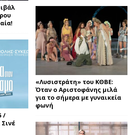
τιβάλ
τρου
αία!
«Λυσιστράτη» του ΚΘΒΕ:
Όταν ο Αριστοφάνης μιλά
για το σήμερα με γυναικεία
φωνή
 /
 Σινέ