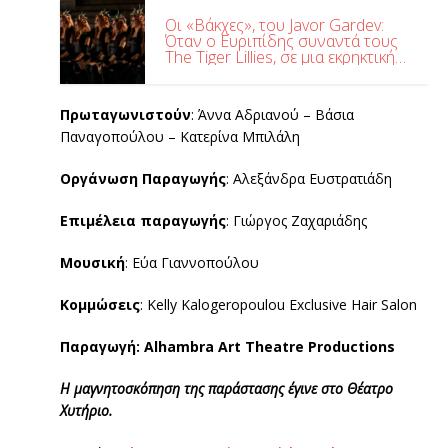
Οι «Βάκχες», του Javor Gardev:
Όταν ο Ευριπίδης συναντά τους
The Tiger Lillies, σε μια εκρηκτική
διεθνή θεατρική συνάντηση, στο
Θέατρο Γης
Πρωταγωνιστούν
: Άννα Αδριανού – Βάσια
Παναγοπούλου – Κατερίνα Μπιλάλη
Οργάνωση Παραγωγής
: Αλεξάνδρα Ευστρατιάδη
Επιμέλεια παραγωγής
: Γιώργος Ζαχαριάδης
Μουσική
: Εύα Γιαννοπούλου
Κομμώσεις
: Kelly Kalogeropoulou Exclusive Hair Salon
Παραγωγή: Alhambra Art Theatre Productions
Η μαγνητοσκόπηση της παράστασης έγινε στο Θέατρο
Χυτήριο.