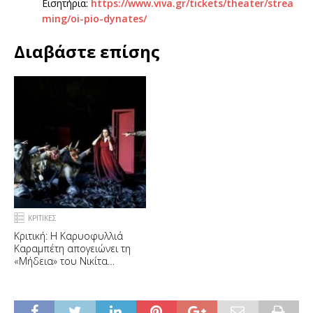
Εισητήρια:
https://www.viva.gr/tickets/theater/strea
ming/oi-pio-dynates/
Διαβάστε επίσης
ΚΡΙΤΙΚΕΣ
Κριτική: Η Καρυοφυλλιά
Καραμπέτη απογειώνει τη
«Μήδεια» του Νικίτα
Μιλιβόγεβιτς