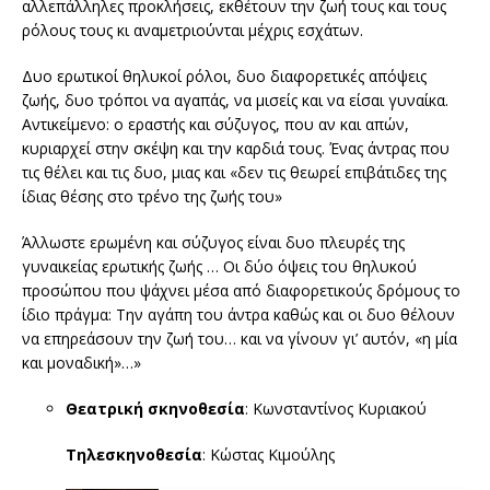
αλλεπάλληλες προκλήσεις, εκθέτουν την ζωή τους και τους
ρόλους τους κι αναμετριούνται μέχρις εσχάτων.
Δυο ερωτικοί θηλυκοί ρόλοι, δυο διαφορετικές απόψεις
ζωής, δυο τρόποι να αγαπάς, να μισείς και να είσαι γυναίκα.
Αντικείμενο: ο εραστής και σύζυγος, που αν και απών,
κυριαρχεί στην σκέψη και την καρδιά τους. Ένας άντρας που
τις θέλει και τις δυο, μιας και «δεν τις θεωρεί επιβάτιδες της
ίδιας θέσης στο τρένο της ζωής του»
Άλλωστε ερωμένη και σύζυγος είναι δυο πλευρές της
γυναικείας ερωτικής ζωής … Οι δύο όψεις του θηλυκού
προσώπου που ψάχνει μέσα από διαφορετικούς δρόμους το
ίδιο πράγμα: Την αγάπη του άντρα καθώς και οι δυο θέλουν
να επηρεάσουν την ζωή του… και να γίνουν γι’ αυτόν, «η μία
και μοναδική»…»
Θεατρική σκηνοθεσία
: Κωνσταντίνος Κυριακού
Τηλεσκηνοθεσία
: Κώστας Κιμούλης