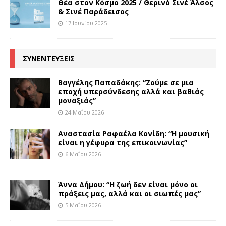
Θέα στον Κόσμο 2025 / Θερινό Σινέ Άλσος
& Σινέ Παράδεισος
17 Ιουνίου 2025
ΣΥΝΕΝΤΕΥΞΕΙΣ
Βαγγέλης Παπαδάκης: “Ζούμε σε μια
εποχή υπερσύνδεσης αλλά και βαθιάς
μοναξιάς”
24 Μαΐου 2026
Αναστασία Ραφαέλα Κονίδη: “Η μουσική
είναι η γέφυρα της επικοινωνίας”
6 Μαΐου 2026
Άννα Δήμου: “Η ζωή δεν είναι μόνο οι
πράξεις μας, αλλά και οι σιωπές μας”
5 Μαΐου 2026