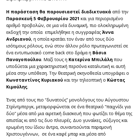
Η παράσταση θα παρουσιαστεί διαδικτυακά
από την
Παρασκευή 5 Φεβρουαρίου 2021
και για περιορισμένο
αριθμό προβολών, σε μια νέα δυναμική, πιο ολοκληρωμένη
εκδοχή την οποία επιμελήθηκε η συγγραφέας
Άννα
Ανδριανού
, η οποία κρατάει τον έναν από τους δύο
ισότιμους ρόλους, ενώ στον άλλον ρόλο πρωταγωνιστεί σε
ένα εντυπωσιακό come back στο δράμα η
Βάσια
Παναγοπούλου
. Μαζί τους η
Κατερίνα Μπιλάλη
που
υποδύεται μια χαρακτηριστική περσόνα καταλυτική κι αυτή
μέσα στην υπόθεση. Την θεατρική σκηνοθεσία υπογράφει ο
Κωνσταντίνος Κυριακού
και την τηλεοπτική ο
Κώστας
Κιμούλης
.
Ένας από τους πιο “δυνατούς” μονολόγους του Αύγουστου
Στρίντμπεργκ, μεταμορφώνεται σε ένα θεατρικό “παιχνίδι για
δύο” μέσα από μια αιρετική διασκευή που φωτίζει το θέμα της
απιστίας κι από τις δυο πλευρές. Δυο γυναίκες, σύζυγος και
ερωμένη του ίδιου άντρα, συναντιούνται παραμονή
Χριστουγέννων, σε ένα καφέ μπαρ και μέσα από