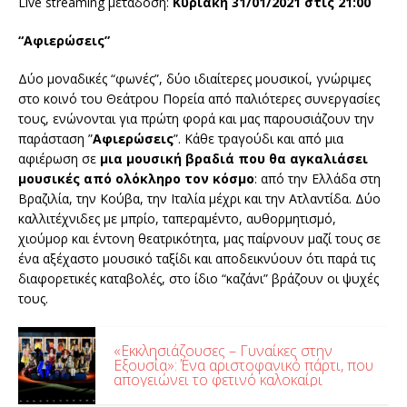
Live streaming μετάδοση:
Κυριακή 31/01/2021 στις 21:00
“Αφιερώσεις”
Δύο μοναδικές “φωνές”, δύο ιδιαίτερες μουσικοί, γνώριμες
στο κοινό του Θεάτρου Πορεία από παλιότερες συνεργασίες
τους, ενώνονται για πρώτη φορά και μας παρουσιάζουν την
παράσταση ”
Αφιερώσεις
”. Κάθε τραγούδι και από μια
αφιέρωση σε
μια μουσική βραδιά που θα αγκαλιάσει
μουσικές από ολόκληρο τον κόσμο
: από την Ελλάδα στη
Βραζιλία, την Κούβα, την Ιταλία μέχρι και την Ατλαντίδα. Δύο
καλλιτέχνιδες με μπρίο, ταπεραμέντο, αυθορμητισμό,
χιούμορ και έντονη θεατρικότητα, μας παίρνουν μαζί τους σε
ένα αξέχαστο μουσικό ταξίδι και αποδεικνύουν ότι παρά τις
διαφορετικές καταβολές, στο ίδιο “καζάνι” βράζουν οι ψυχές
τους.
«Εκκλησιάζουσες – Γυναίκες στην
Εξουσία»: Ένα αριστοφανικό πάρτι, που
απογειώνει το φετινό καλοκαίρι