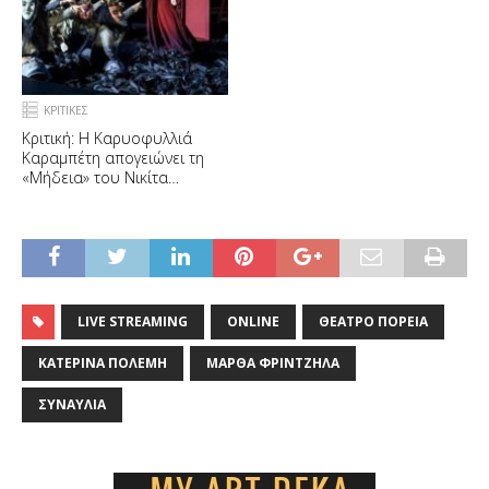
ΚΡΙΤΙΚΕΣ
Κριτική: Η Καρυοφυλλιά
Καραμπέτη απογειώνει τη
«Μήδεια» του Νικίτα
Μιλιβόγεβιτς
LIVE STREAMING
ONLINE
ΘΈΑΤΡΟ ΠΟΡΕΊΑ
ΚΑΤΕΡΊΝΑ ΠΟΛΈΜΗ
ΜΆΡΘΑ ΦΡΙΝΤΖΉΛΑ
ΣΥΝΑΥΛΊΑ