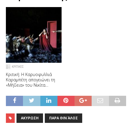
ΚΡΙΤΙΚΕΣ
Κριτική: Η Καρυοφυλλιά
Καραμπέτη απογειώνει τη
«Μήδεια» του Νικίτα
Μιλιβόγεβιτς
ΑΚΎΡΩΣΗ
ΠΑΡΆ ΘΙΝ΄ ΑΛΌΣ