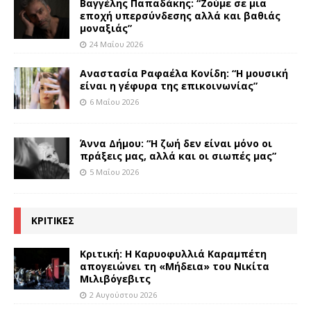
Βαγγέλης Παπαδάκης: “Ζούμε σε μια
εποχή υπερσύνδεσης αλλά και βαθιάς
μοναξιάς”
24 Μαΐου 2026
Αναστασία Ραφαέλα Κονίδη: “Η μουσική
είναι η γέφυρα της επικοινωνίας”
6 Μαΐου 2026
Άννα Δήμου: “Η ζωή δεν είναι μόνο οι
πράξεις μας, αλλά και οι σιωπές μας”
5 Μαΐου 2026
ΚΡΙΤΙΚΕΣ
Κριτική: Η Καρυοφυλλιά Καραμπέτη
απογειώνει τη «Μήδεια» του Νικίτα
Μιλιβόγεβιτς
2 Αυγούστου 2026