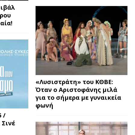
τιβάλ
τρου
αία!
«Λυσιστράτη» του ΚΘΒΕ:
Όταν ο Αριστοφάνης μιλά
για το σήμερα με γυναικεία
φωνή
 /
 Σινέ