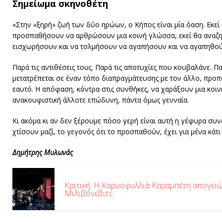
Σημείωμα σκηνοθέτη
«Στην «ξηρή» ζωή των δύο ηρώων, ο Κήπος είναι μία όαση. Εκεί
προσπαθήσουν να αρθρώσουν μια κοινή γλώσσα, εκεί θα αναζη
εισχωρήσουν και να τολμήσουν να αγαπήσουν και να αγαπηθού
Παρά τις αντιθέσεις τους. Παρά τις αποτυχίες που κουβαλάνε. Π
μετατρέπεται σε έναν τόπο διαπραγμάτευσης με τον άλλο, προπα
εαυτό. Η απόφαση, κόντρα στις συνθήκες, να χαράξουν μια κοιν
ανακουφιστική άλλοτε επώδυνη, πάντα όμως γενναία.
Κι ακόμα κι αν δεν ξέρουμε πόσο γερή είναι αυτή η γέφυρα συ
χτίσουν μαζί, το γεγονός ότι το προσπαθούν, έχει για μένα κάτι
Δημήτρης Μυλωνάς
Κριτική: Η Καρυοφυλλιά Καραμπέτη απογειώ
Μιλιβόγεβιτς