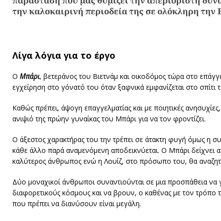
παράσταση που μας θυμίζει την απεριόριστη δύνα
την καλοκαιρινή περιοδεία της σε ολόκληρη την 
Λίγα λόγια για το έργο
Ο
Μπάρι
, βετεράνος του Βιετνάμ και οικοδόμος τώρα στο επάγγ
εγχείρηση στο γόνατό του όταν ξαφνικά εμφανίζεται στο σπίτι 
Καθώς πρέπει, άψογη επαγγελματίας και με ποιητικές ανησυχίες
ανιψιό της πρώην γυναίκας του Μπάρι για να τον φροντίζει.
Ο άξεστος χαρακτήρας του την τρέπει σε άτακτη φυγή όμως η συ
κάθε άλλο παρά αναμενόμενη αποδεικνύεται. Ο Μπάρι δείχνει 
καλύτερος άνθρωπος ενώ η Λουίζ, στο πρόσωπο του, θα αναζητ
Δύο μοναχικοί άνθρωποι συναντιούνται σε μια προσπάθεια ν
διαφορετικούς κόσμους και να βρουν, ο καθένας με τον τρόπο τ
που πρέπει να διανύσουν είναι μεγάλη.