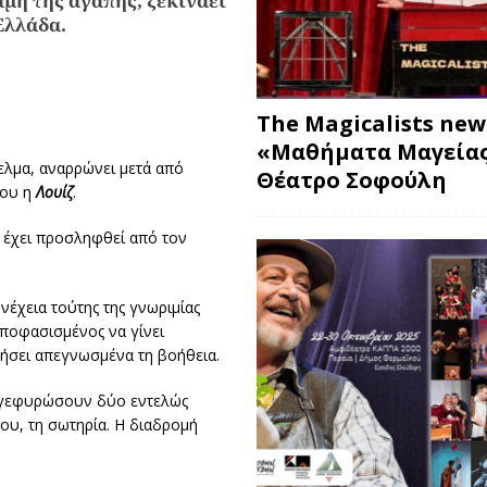
μη της αγάπης, ξεκινάει
Ελλάδα.
The Magicalists ne
«Μαθήματα Μαγείας
ελμα, αναρρώνει μετά από
Θέατρο Σοφούλη
του η
Λουίζ
.
, έχει προσληφθεί από τον
νέχεια τούτης της γνωριμίας
αποφασισμένος να γίνει
ήσει απεγνωσμένα τη βοήθεια.
α γεφυρώσουν δύο εντελώς
ου, τη σωτηρία. Η διαδρομή