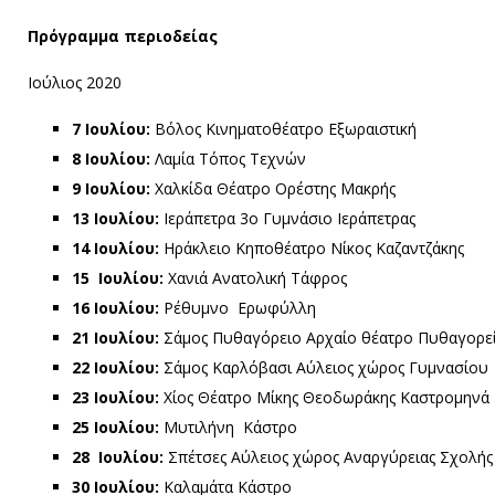
Πρόγραμμα περιοδείας
Ιούλιος 2020
7 Ιουλίου:
Βόλος Κινηματοθέατρο Εξωραιστική
8 Ιουλίου:
Λαμία Τόπος Τεχνών
9 Ιουλίου:
Χαλκίδα Θέατρο Ορέστης Μακρής
13 Ιουλίου:
Ιεράπετρα 3ο Γυμνάσιο Ιεράπετρας
14 Ιουλίου:
Ηράκλειο Κηποθέατρο Νίκος Καζαντζάκης
15 Ιουλίου:
Χανιά Ανατολική Τάφρος
16 Ιουλίου:
Ρέθυμνο Ερωφύλλη
21 Ιουλίου:
Σάμος Πυθαγόρειο Αρχαίο θέατρο Πυθαγορε
22 Ιουλίου:
Σάμος Καρλόβασι Αύλειος χώρος Γυμνασίου
23 Ιουλίου:
Χίος Θέατρο Μίκης Θεοδωράκης Καστρομηνά
25 Ιουλίου:
Μυτιλήνη Κάστρο
28 Ιουλίου:
Σπέτσες Αύλειος χώρος Αναργύρειας Σχολής
30 Ιουλίου:
Καλαμάτα Κάστρο