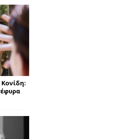
 Κονίδη:
γέφυρα