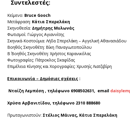
Συντελεστές:
Κείμενο:
Bruce Gooch
Μετάφραση:
Κάτια Σπερελάκη
Σκηνοθεσία:
Δημήτρης Μυλωνάς
Φωτισμοί: Γιώργος Αγιαννίτης
Σκηνικά-Κοστούμια: Λήδα Σπερελάκη – Αγγελική Αθανασιάδου
Βοηθός Σκηνοθέτη: Βίκη Παναγιωτοπούλου
B΄ Βοηθός Σκηνοθέτη: Xρήστος Καρανικόλας
Φωτογραφίες: Πάτροκλος Σκαφίδας
Επιμέλεια Κίνησης και Χορογραφίες: Χρυσηίς Λιατζιβίρη
Επικοινωνία – Δημόσιες σχέσεις
:
Νταίζη Λεμπέση , τηλέφωνο 6908502631,
email
daisylem
Χρύσα Αρβανιτίδου, τηλέφωνο 2310 888680
Πρωταγωνιστούν:
Στέλιος Μάινας, Κάτια Σπερελάκη