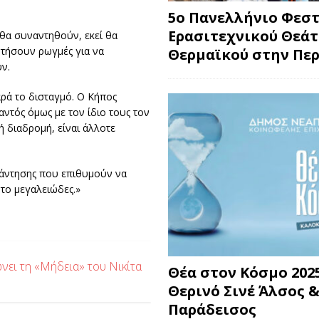
5ο Πανελλήνιο Φεσ
Ερασιτεχνικού Θεά
 θα συναντηθούν, εκεί θα
τήσουν ρωγμές για να
Θερμαϊκού στην Περ
ν.
αρά το δισταγμό. Ο Κήπος
ντός όμως με τον ίδιο τους τον
ή διαδρομή, είναι άλλοτε
νάντησης που επιθυμούν να
 το μεγαλειώδες.»
νει τη «Μήδεια» του Νικίτα
Θέα στον Κόσμο 2025
Θερινό Σινέ Άλσος &
Παράδεισος