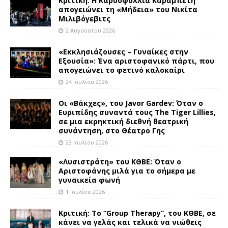
Κριτική: Η Καρυοφυλλιά Καραμπέτη
απογειώνει τη «Μήδεια» του Νικίτα
Μιλιβόγεβιτς
2 Αυγούστου 2026
«Εκκλησιάζουσες – Γυναίκες στην
Εξουσία»: Ένα αριστοφανικό πάρτι, που
απογειώνει το φετινό καλοκαίρι
24 Ιουλίου 2026
Οι «Βάκχες», του Javor Gardev: Όταν ο
Ευριπίδης συναντά τους The Tiger Lillies,
σε μια εκρηκτική διεθνή θεατρική
συνάντηση, στο Θέατρο Γης
23 Ιουλίου 2026
«Λυσιστράτη» του ΚΘΒΕ: Όταν ο
Αριστοφάνης μιλά για το σήμερα με
γυναικεία φωνή
1 Ιουλίου 2026
Κριτική: Το “Group Therapy”, του ΚΘΒΕ, σε
κάνει να γελάς και τελικά να νιώθεις