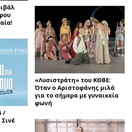
τιβάλ
τρου
αία!
«Λυσιστράτη» του ΚΘΒΕ:
Όταν ο Αριστοφάνης μιλά
για το σήμερα με γυναικεία
φωνή
 /
 Σινέ