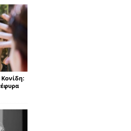
 Κονίδη:
γέφυρα