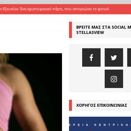
ην Εξουσία»: Ένα αριστοφανικό πάρτι, που απογειώνει το φετινό
ΒΡΕΙΤΕ ΜΑΣ ΣΤΑ SOCIAL 
Όταν ο Ευριπίδης συναντά τους The Tiger Lillies, σε μια εκρηκτική
STELLASVIEW
ΤΙΚΕΣ
Αριστοφάνης μιλά για το σήμερα με γυναικεία φωνή
ΚΡΙΤΙΚΕΣ
μια εποχή υπερσύνδεσης αλλά και βαθιάς μοναξιάς”
ΣΥΝΕΝΤΕΥΞΕΙΣ
αμπέτη απογειώνει τη «Μήδεια» του Νικίτα Μιλιβόγεβιτς
ΚΡΙΤΙΚΕΣ
ΧΟΡΗΓΟΣ ΕΠΙΚΟΙΝΩΝΙΑΣ