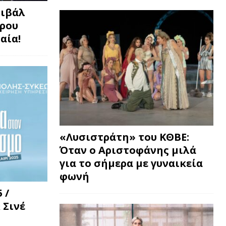
τιβάλ
τρου
αία!
«Λυσιστράτη» του ΚΘΒΕ:
Όταν ο Αριστοφάνης μιλά
για το σήμερα με γυναικεία
φωνή
 /
 Σινέ