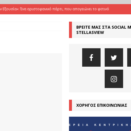
ην Εξουσία»: Ένα αριστοφανικό πάρτι, που απογειώνει το φετινό
ΒΡΕΙΤΕ ΜΑΣ ΣΤΑ SOCIAL 
Όταν ο Ευριπίδης συναντά τους The Tiger Lillies, σε μια εκρηκτική
STELLASVIEW
ΤΙΚΕΣ
Αριστοφάνης μιλά για το σήμερα με γυναικεία φωνή
ΚΡΙΤΙΚΕΣ
μια εποχή υπερσύνδεσης αλλά και βαθιάς μοναξιάς”
ΣΥΝΕΝΤΕΥΞΕΙΣ
αμπέτη απογειώνει τη «Μήδεια» του Νικίτα Μιλιβόγεβιτς
ΚΡΙΤΙΚΕΣ
ΧΟΡΗΓΟΣ ΕΠΙΚΟΙΝΩΝΙΑΣ