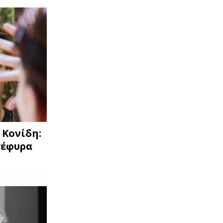
 Κονίδη:
γέφυρα