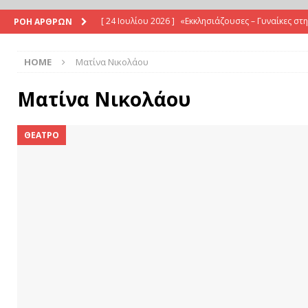
[ 24 Ιουλίου 2026 ]
«Εκκλησιάζουσες – Γυναίκες στ
ΡΟΗ ΑΡΘΡΩΝ
καλοκαίρι
ΚΡΙΤΙΚΕΣ
HOME
Ματίνα Νικολάου
[ 23 Ιουλίου 2026 ]
Οι «Βάκχες», του Javor Gardev: 
διεθνή θεατρική συνάντηση, στο Θέατρο Γης
ΚΡΙ
Ματίνα Νικολάου
[ 1 Ιουλίου 2026 ]
«Λυσιστράτη» του ΚΘΒΕ: Όταν ο 
ΘΕΑΤΡΟ
[ 24 Μαΐου 2026 ]
Βαγγέλης Παπαδάκης: “Ζούμε σε 
[ 2 Αυγούστου 2026 ]
Κριτική: Η Καρυοφυλλιά Καρ