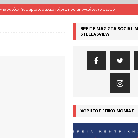
ην Εξουσία»: Ένα αριστοφανικό πάρτι, που απογειώνει το φετινό
ΒΡΕΙΤΕ ΜΑΣ ΣΤΑ SOCIAL 
Όταν ο Ευριπίδης συναντά τους The Tiger Lillies, σε μια εκρηκτική
STELLASVIEW
ΤΙΚΕΣ
Αριστοφάνης μιλά για το σήμερα με γυναικεία φωνή
ΚΡΙΤΙΚΕΣ
μια εποχή υπερσύνδεσης αλλά και βαθιάς μοναξιάς”
ΣΥΝΕΝΤΕΥΞΕΙΣ
αμπέτη απογειώνει τη «Μήδεια» του Νικίτα Μιλιβόγεβιτς
ΚΡΙΤΙΚΕΣ
ΧΟΡΗΓΟΣ ΕΠΙΚΟΙΝΩΝΙΑΣ