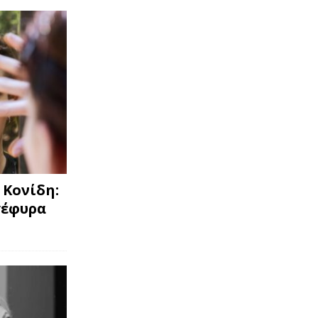
 Κονίδη:
γέφυρα