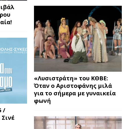
τιβάλ
τρου
αία!
«Λυσιστράτη» του ΚΘΒΕ:
Όταν ο Αριστοφάνης μιλά
για το σήμερα με γυναικεία
φωνή
 /
 Σινέ