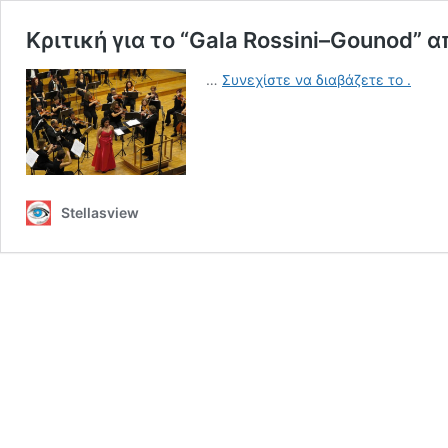
Κριτική για το “Gala Rossini–Gounod” 
Κριτικ
…
Συνεχίστε να διαβάζετε το
.
για
το
“Gala 
Gouno
από
τη
Stellasview
ΣΟΔΘ